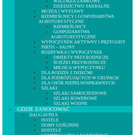
WZGÓRZA ZAMKOWE
DZIEDZICTWO SAKRALNE
MUZEA I WYSTAWY
RZEMIEŚLNICY I GOSPODARSTWA
AGROTURYSTYCZNE
RZEMIEŚLNICY
GOSPODARSTWA
AGROTURYSTYCZNE
WYPOCZYNEK AKTYWNY I PRZYGODY
PIRTIS – SAUNY
ROZRYWKA I WYPOCZYNEK
OBIEKTY PRZYRODNICZE
ŚCIEŻKI PRZYRODNICZE
MIEJSCA WYPOCZYNKU
DLA RODZIN Z DZIEĆMI
DLA PODRÓŻUJĄCYCH W GRUPACH
DLA OSÓB NIEPEŁNOSPRAWNYCH
SZLAKI
SZLAKI SAMOCHODOWE
SZLAKI ROWEROWE
SZLAKI WODNE
GDZIE ZANOCOWAĆ
DAUGAVPILS
HOTELE
DOMY GOŚCINNE
HOSTELE