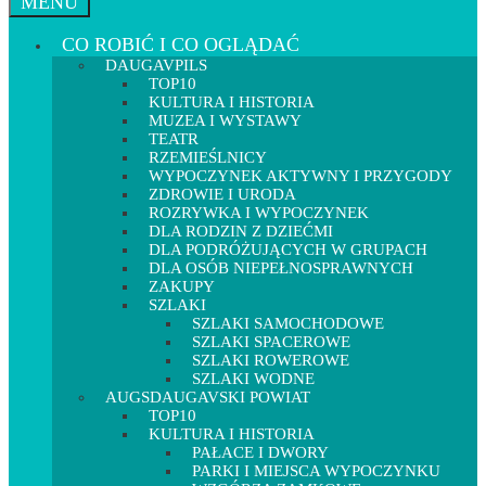
MENU
CO ROBIĆ I CO OGLĄDAĆ
DAUGAVPILS
TOP10
KULTURA I HISTORIA
MUZEA I WYSTAWY
TEATR
RZEMIEŚLNICY
WYPOCZYNEK AKTYWNY I PRZYGODY
ZDROWIE I URODA
ROZRYWKA I WYPOCZYNEK
DLA RODZIN Z DZIEĆMI
DLA PODRÓŻUJĄCYCH W GRUPACH
DLA OSÓB NIEPEŁNOSPRAWNYCH
ZAKUPY
SZLAKI
SZLAKI SAMOCHODOWE
SZLAKI SPACEROWE
SZLAKI ROWEROWE
SZLAKI WODNE
AUGSDAUGAVSKI POWIAT
TOP10
KULTURA I HISTORIA
PAŁACE I DWORY
PARKI I MIEJSCA WYPOCZYNKU