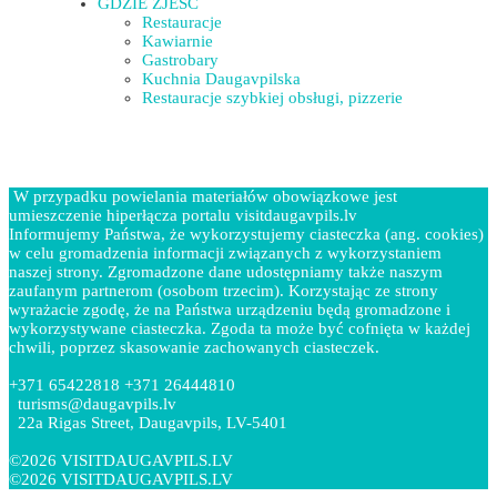
GDZIE ZJEŚĆ
Restauracje
Kawiarnie
Gastrobary
Kuchnia Daugavpilska
Restauracje szybkiej obsługi, pizzerie
W przypadku powielania materiałów obowiązkowe jest
umieszczenie hiperłącza portalu visitdaugavpils.lv
Informujemy Państwa, że wykorzystujemy ciasteczka (ang. cookies)
w celu gromadzenia informacji związanych z wykorzystaniem
naszej strony. Zgromadzone dane udostępniamy także naszym
zaufanym partnerom (osobom trzecim). Korzystając ze strony
wyrażacie zgodę, że na Państwa urządzeniu będą gromadzone i
wykorzystywane ciasteczka. Zgoda ta może być cofnięta w każdej
chwili, poprzez skasowanie zachowanych ciasteczek.
+371 65422818 +371 26444810
turisms@daugavpils.lv
22a Rigas Street, Daugavpils, LV-5401
©2026 VISITDAUGAVPILS.LV
©2026 VISITDAUGAVPILS.LV