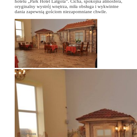
hotelu „Park Hotel Latgola”. Cicha, spokojna atmosfera,
oryginalny wystrój wnętrza, miła obsługa i wykwintne
dania zapewnią gościom niezapomniane chwile.