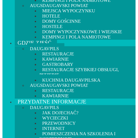
KEMPINGI I POLA NAMIOTOWE
AUGSDAUGAVSKI POWIAT
MIEJSCA WYPOCZYNKU
HOTELE
DOMY GOŚCINNE
HOSTELE
DOMY WYPOCZYNKOWE I WIEJSKIE
KEMPINGI I POLA NAMIOTOWE
GDZIE ZJEŚĆ
DAUGAVPILS
RESTAURACJE
KAWIARNIE
GASTROBARY
RESTAURACJE SZYBKIEJ OBSŁUGI,
PIZZERIE
KUCHNIA DAUGAVPILSKA
AUGSDAUGAVSKI POWIAT
RESTAURACJE
KAWIARNIE
PRZYDATNE INFORMACJE
DAUGAVPILS
JAK DOJECHAĆ?
WYCIECZKI
PRZEWODNICY
INTERNET
POMIESZCZENIA NA SZKOLENIA I