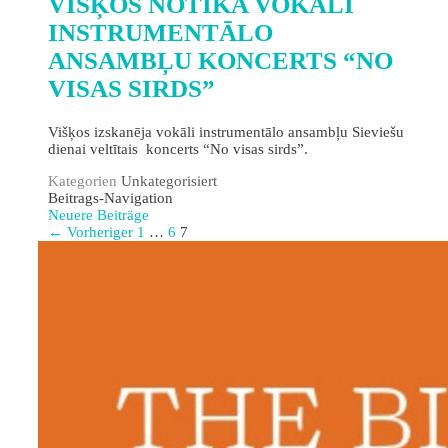
VIŠĶOS NOTIKA VOKĀLI
INSTRUMENTĀLO
ANSAMBĻU KONCERTS “NO
VISAS SIRDS”
Višķos izskanēja vokāli instrumentālo ansambļu Sieviešu
dienai veltītais koncerts “No visas sirds”.
Kategorien
Unkategorisiert
Beitrags-Navigation
Neuere Beiträge
← Vorheriger
1
…
6
7