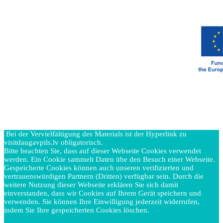
Bei der Vervielfältigung des Materials ist der Hyperlink zu
visitdaugavpils.lv obligatorisch.
Bitte beachten Sie, dass auf dieser Webseite Cookies verwendet
werden. Ein Cookie sammelt Daten übe den Besuch einer Webseite.
Gespeicherte Cookies können auch unseren verifizierten und
vertrauenswürdigen Partnern (Dritten) verfügbar sein. Durch die
weitere Nutzung dieser Webseite erklären Sie sich damit
einverstanden, dass wir Cookies auf Ihrem Gerät speichern und
verwenden. Sie können Ihre Einwilligung jederzeit widerrufen,
indem Sie Ihre gespeicherten Cookies löschen.