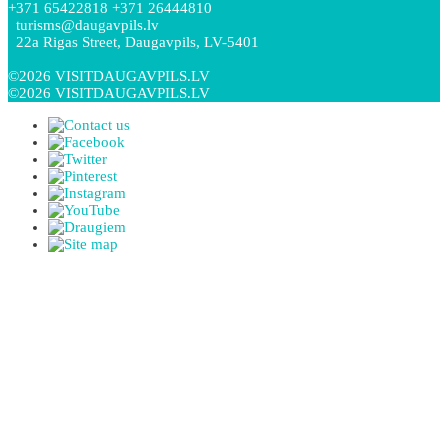
+371 65422818 +371 26444810
turisms@daugavpils.lv
22a Rigas Street, Daugavpils, LV-5401
©2026 VISITDAUGAVPILS.LV
©2026 VISITDAUGAVPILS.LV