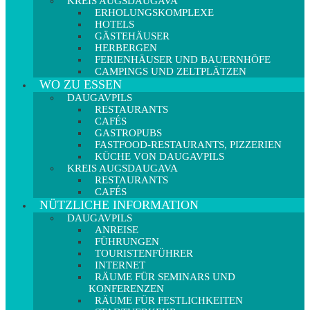
KREIS AUGSDAUGAVA
ERHOLUNGSKOMPLEXE
HOTELS
GÄSTEHÄUSER
HERBERGEN
FERIENHÄUSER UND BAUERNHÖFE
CAMPINGS UND ZELTPLÄTZEN
WO ZU ESSEN
DAUGAVPILS
RESTAURANTS
CAFÉS
GASTROPUBS
FASTFOOD-RESTAURANTS, PIZZERIEN
KÜCHE VON DAUGAVPILS
KREIS AUGSDAUGAVA
RESTAURANTS
CAFÉS
NÜTZLICHE INFORMATION
DAUGAVPILS
ANREISE
FÜHRUNGEN
TOURISTENFÜHRER
INTERNET
RÄUME FÜR SEMINARS UND
KONFERENZEN
RÄUME FÜR FESTLICHKEITEN