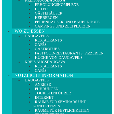
KREIS AUGSDAUGAVA
ERHOLUNGSKOMPLEXE
HOTELS
GÄSTEHÄUSER
HERBERGEN
FERIENHÄUSER UND BAUERNHÖFE
CAMPINGS UND ZELTPLÄTZEN
WO ZU ESSEN
DAUGAVPILS
RESTAURANTS
CAFÉS
GASTROPUBS
FASTFOOD-RESTAURANTS, PIZZERIEN
KÜCHE VON DAUGAVPILS
KREIS AUGSDAUGAVA
RESTAURANTS
CAFÉS
NÜTZLICHE INFORMATION
DAUGAVPILS
ANREISE
FÜHRUNGEN
TOURISTENFÜHRER
INTERNET
RÄUME FÜR SEMINARS UND
KONFERENZEN
RÄUME FÜR FESTLICHKEITEN