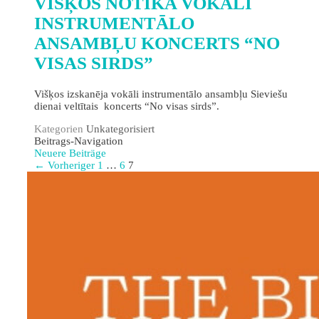
VIŠĶOS NOTIKA VOKĀLI
INSTRUMENTĀLO
ANSAMBĻU KONCERTS “NO
VISAS SIRDS”
Višķos izskanēja vokāli instrumentālo ansambļu Sieviešu
dienai veltītais koncerts “No visas sirds”.
Kategorien
Unkategorisiert
Beitrags-Navigation
Neuere Beiträge
← Vorheriger
1
…
6
7