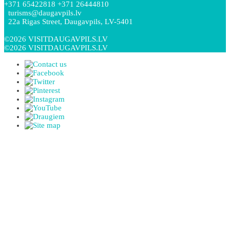
+371 65422818 +371 26444810
turisms@daugavpils.lv
22a Rigas Street, Daugavpils, LV-5401
©2026 VISITDAUGAVPILS.LV
©2026 VISITDAUGAVPILS.LV