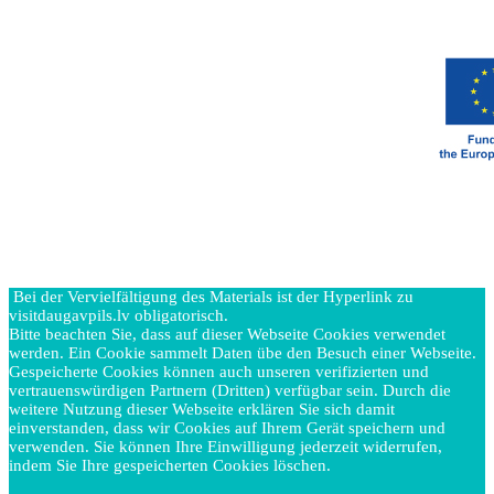
Bei der Vervielfältigung des Materials ist der Hyperlink zu
visitdaugavpils.lv obligatorisch.
Bitte beachten Sie, dass auf dieser Webseite Cookies verwendet
werden. Ein Cookie sammelt Daten übe den Besuch einer Webseite.
Gespeicherte Cookies können auch unseren verifizierten und
vertrauenswürdigen Partnern (Dritten) verfügbar sein. Durch die
weitere Nutzung dieser Webseite erklären Sie sich damit
einverstanden, dass wir Cookies auf Ihrem Gerät speichern und
verwenden. Sie können Ihre Einwilligung jederzeit widerrufen,
indem Sie Ihre gespeicherten Cookies löschen.