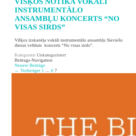
VIŠĶOS NOTIKA VOKĀLI
INSTRUMENTĀLO
ANSAMBĻU KONCERTS “NO
VISAS SIRDS”
Višķos izskanēja vokāli instrumentālo ansambļu Sieviešu
dienai veltītais koncerts “No visas sirds”.
Kategorien
Unkategorisiert
Beitrags-Navigation
Neuere Beiträge
← Vorheriger
1
…
6
7