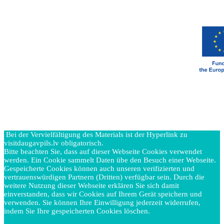
Bei der Vervielfältigung des Materials ist der Hyperlink zu
visitdaugavpils.lv obligatorisch.
Bitte beachten Sie, dass auf dieser Webseite Cookies verwendet
werden. Ein Cookie sammelt Daten übe den Besuch einer Webseite.
Gespeicherte Cookies können auch unseren verifizierten und
vertrauenswürdigen Partnern (Dritten) verfügbar sein. Durch die
weitere Nutzung dieser Webseite erklären Sie sich damit
einverstanden, dass wir Cookies auf Ihrem Gerät speichern und
verwenden. Sie können Ihre Einwilligung jederzeit widerrufen,
indem Sie Ihre gespeicherten Cookies löschen.