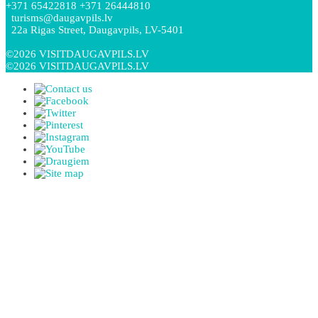
+371 65422818 +371 26444810
turisms@daugavpils.lv
22a Rigas Street, Daugavpils, LV-5401
©2026 VISITDAUGAVPILS.LV
©2026 VISITDAUGAVPILS.LV