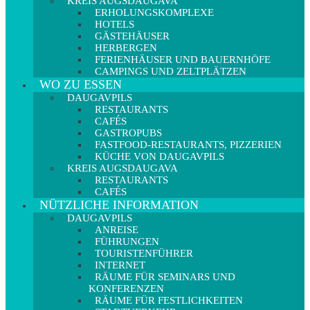
KREIS AUGSDAUGAVA
ERHOLUNGSKOMPLEXE
HOTELS
GÄSTEHÄUSER
HERBERGEN
FERIENHÄUSER UND BAUERNHÖFE
CAMPINGS UND ZELTPLÄTZEN
WO ZU ESSEN
DAUGAVPILS
RESTAURANTS
CAFÉS
GASTROPUBS
FASTFOOD-RESTAURANTS, PIZZERIEN
KÜCHE VON DAUGAVPILS
KREIS AUGSDAUGAVA
RESTAURANTS
CAFÉS
NÜTZLICHE INFORMATION
DAUGAVPILS
ANREISE
FÜHRUNGEN
TOURISTENFÜHRER
INTERNET
RÄUME FÜR SEMINARS UND
KONFERENZEN
RÄUME FÜR FESTLICHKEITEN