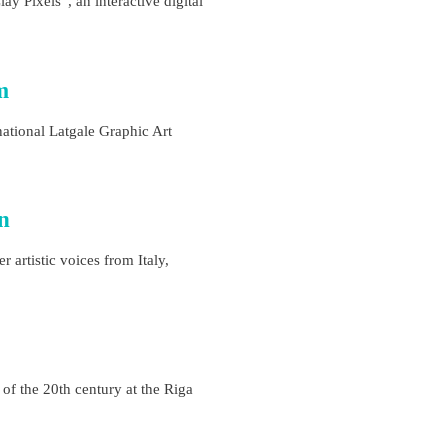
y Pixels”, an interactive digital
m
national Latgale Graphic Art
n
 artistic voices from Italy,
of the 20th century at the Riga