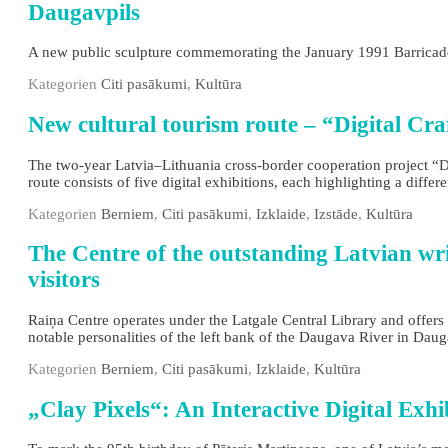
Daugavpils
A new public sculpture commemorating the January 1991 Barricade
Kategorien
Citi pasākumi
,
Kultūra
New cultural tourism route – “Digital Craf
The two‑year Latvia–Lithuania cross‑border cooperation project “Dig
route consists of five digital exhibitions, each highlighting a differe
Kategorien
Berniem
,
Citi pasākumi
,
Izklaide
,
Izstāde
,
Kultūra
The Сentre of the outstanding Latvian wri
visitors
Raiņa Centre operates under the Latgale Central Library and offers in
notable personalities of the left bank of the Daugava River in Daug
Kategorien
Berniem
,
Citi pasākumi
,
Izklaide
,
Kultūra
„Clay Pixels“: An Interactive Digital Ex