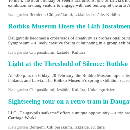
To mark the 95th birthday of Pēteris Martinsons, one of Latvia’s mo
exhibition inviting visitors to engage with and reinterpret the artist
Kategorien
Berniem
,
Citi pasākumi
,
Izklaide
,
Izstāde
,
Kultūra
Rothko Museum Hosts the 14th Instalment
Daugavpils becomes a crossroads of creativity as professional prin
Symposium – a lively creative forum culminating in a group exhi
Kategorien
Citi pasākumi
,
Izstāde
,
Kultūra
Light at the Threshold of Silence: Roth
At 4.00 p.m. on Friday, 20 February, the Rothko Museum opens its fir
Finland, and Latvia. The Rothko Museum’s spring exhibition seas
Kategorien
Citi pasākumi
,
Izstāde
,
Kultūra
,
Unkategorisiert
Sightseeing tour on a retro tram in Dauga
LLC „Daugavpils satiksme“ offers a unique opportunity – a trip ar
Carriage Works.
Kategorien
Berniem
,
Citi pasākumi
,
Izklaide
,
Kultūra