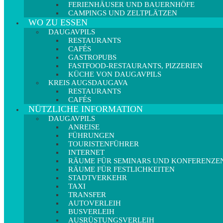
FERIENHÄUSER UND BAUERNHÖFE
CAMPINGS UND ZELTPLÄTZEN
WO ZU ESSEN
DAUGAVPILS
RESTAURANTS
CAFÉS
GASTROPUBS
FASTFOOD-RESTAURANTS, PIZZERIEN
KÜCHE VON DAUGAVPILS
KREIS AUGSDAUGAVA
RESTAURANTS
CAFÉS
NÜTZLICHE INFORMATION
DAUGAVPILS
ANREISE
FÜHRUNGEN
TOURISTENFÜHRER
INTERNET
RÄUME FÜR SEMINARS UND KONFERENZE
RÄUME FÜR FESTLICHKEITEN
STADTVERKEHR
TAXI
TRANSFER
AUTOVERLEIH
BUSVERLEIH
AUSRÜSTUNGSVERLEIH