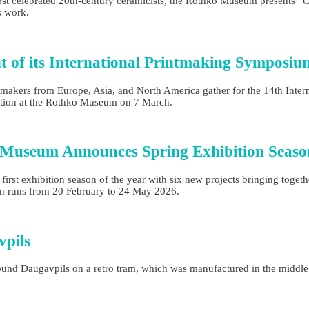
st celebrated 20th‑century ceramicists, the Rothko Museum presents “Cla
’s work.
 of its International Printmaking Symposiu
tmakers from Europe, Asia, and North America gather for the 14th Inter
bition at the Rothko Museum on 7 March.
ko Museum Announces Spring Exhibition Seaso
st exhibition season of the year with six new projects bringing together
on runs from 20 February to 24 May 2026.
vpils
ound Daugavpils on a retro tram, which was manufactured in the middle 