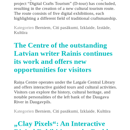
project “Digital Crafts Tourism” (D-tour) has concluded,
resulting in the creation of a new cultural tourism route.
The route consists of five digital exhibitions, each
highlighting a different field of traditional craftsmanship.
Kategorien
Berniem
,
Citi pasākumi
,
Izklaide
,
Izstāde
,
Kultūra
The Сentre of the outstanding
Latvian writer Rainis continues
its work and offers new
opportunities for visitors
Raiņa Centre operates under the Latgale Central Library
and offers interactive guided tours and cultural activities.
Visitors can explore the history, cultural heritage, and
notable personalities of the left bank of the Daugava
River in Daugavpils.
Kategorien
Berniem
,
Citi pasākumi
,
Izklaide
,
Kultūra
„Clay Pixels“: An Interactive