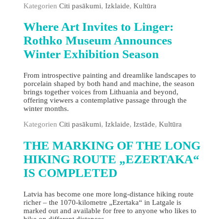
Kategorien
Citi pasākumi
,
Izklaide
,
Kultūra
Where Art Invites to Linger:
Rothko Museum Announces
Winter Exhibition Season
From introspective painting and dreamlike landscapes to
porcelain shaped by both hand and machine, the season
brings together voices from Lithuania and beyond,
offering viewers a contemplative passage through the
winter months.
Kategorien
Citi pasākumi
,
Izklaide
,
Izstāde
,
Kultūra
THE MARKING OF THE LONG
HIKING ROUTE „EZERTAKA“
IS COMPLETED
Latvia has become one more long-distance hiking route
richer – the 1070-kilometre „Ezertaka“ in Latgale is
marked out and available for free to anyone who likes to
hike on different distances.