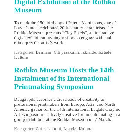
Digital Exhibition at the Rothko
Museum
To mark the 95th birthday of Pēteris Martinsons, one of
Latvia’s most celebrated 20th‑century ceramicists, the
Rothko Museum presents “Clay Pixels”, an interactive
digital exhibition inviting visitors to engage with and
reinterpret the artist’s work.
Kategorien
Berniem
,
Citi pasākumi
,
Izklaide
,
Izstāde
,
Kultūra
Rothko Museum Hosts the 14th
Instalment of its International
Printmaking Symposium
Daugavpils becomes a crossroads of creativity as
professional printmakers from Europe, Asia, and North
America gather for the 14th International Latgale Graphic
Art Symposium – a lively creative forum culminating in a
group exhibition at the Rothko Museum on 7 March.
Kategorien
Citi pasākumi
,
Izstāde
,
Kultūra