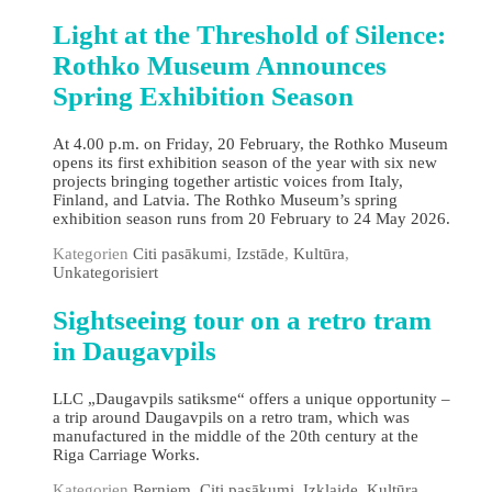
Light at the Threshold of Silence:
Rothko Museum Announces
Spring Exhibition Season
At 4.00 p.m. on Friday, 20 February, the Rothko Museum
opens its first exhibition season of the year with six new
projects bringing together artistic voices from Italy,
Finland, and Latvia. The Rothko Museum’s spring
exhibition season runs from 20 February to 24 May 2026.
Kategorien
Citi pasākumi
,
Izstāde
,
Kultūra
,
Unkategorisiert
Sightseeing tour on a retro tram
in Daugavpils
LLC „Daugavpils satiksme“ offers a unique opportunity –
a trip around Daugavpils on a retro tram, which was
manufactured in the middle of the 20th century at the
Riga Carriage Works.
Kategorien
Berniem
,
Citi pasākumi
,
Izklaide
,
Kultūra