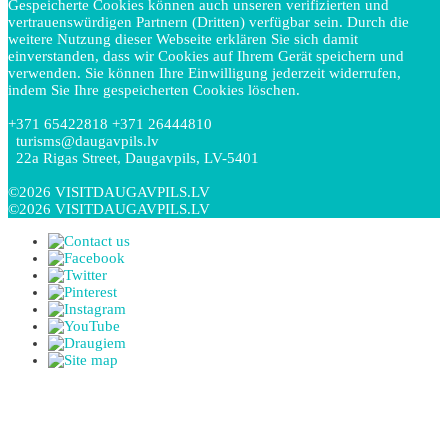
Gespeicherte Cookies können auch unseren verifizierten und
vertrauenswürdigen Partnern (Dritten) verfügbar sein. Durch die
weitere Nutzung dieser Webseite erklären Sie sich damit
einverstanden, dass wir Cookies auf Ihrem Gerät speichern und
verwenden. Sie können Ihre Einwilligung jederzeit widerrufen,
indem Sie Ihre gespeicherten Cookies löschen.
+371 65422818 +371 26444810
turisms@daugavpils.lv
22a Rigas Street, Daugavpils, LV-5401
©2026 VISITDAUGAVPILS.LV
©2026 VISITDAUGAVPILS.LV