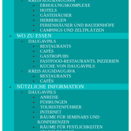
KREIS AUGSDAUGAVA
ERHOLUNGSKOMPLEXE
HOTELS
GÄSTEHÄUSER
HERBERGEN
FERIENHÄUSER UND BAUERNHÖFE
CAMPINGS UND ZELTPLÄTZEN
WO ZU ESSEN
DAUGAVPILS
RESTAURANTS
CAFÉS
GASTROPUBS
FASTFOOD-RESTAURANTS, PIZZERIEN
KÜCHE VON DAUGAVPILS
KREIS AUGSDAUGAVA
RESTAURANTS
CAFÉS
NÜTZLICHE INFORMATION
DAUGAVPILS
ANREISE
FÜHRUNGEN
TOURISTENFÜHRER
INTERNET
RÄUME FÜR SEMINARS UND
KONFERENZEN
RÄUME FÜR FESTLICHKEITEN