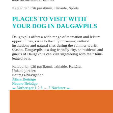
Kategorien
Citi pasākumi
,
Izklaide
,
Sports
PLACES TO VISIT WITH
YOUR DOG IN DAUGAVPILS
Daugavpils offers a wide range of recreation and leisure
opportunities, visits to the city museums, cultural
institutions and natural sites during the summer tourist
season. Daugavpils is a dog friendly city, so residents and
guests of Daugavpils can visit sightseeing with their four-
legged pets.
Kategorien
Citi pasākumi
,
Izklaide
,
Kultūra
,
Unkategorisiert
Beitrags-Navigation
Ältere Beiträge
Neuere Beiträge
← Vorheriger
1
2
3
…
7
Nächster →