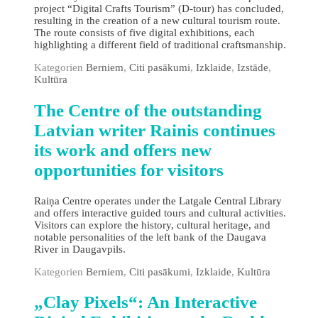
project “Digital Crafts Tourism” (D-tour) has concluded,
resulting in the creation of a new cultural tourism route.
The route consists of five digital exhibitions, each
highlighting a different field of traditional craftsmanship.
Kategorien
Berniem
,
Citi pasākumi
,
Izklaide
,
Izstāde
,
Kultūra
The Сentre of the outstanding
Latvian writer Rainis continues
its work and offers new
opportunities for visitors
Raiņa Centre operates under the Latgale Central Library
and offers interactive guided tours and cultural activities.
Visitors can explore the history, cultural heritage, and
notable personalities of the left bank of the Daugava
River in Daugavpils.
Kategorien
Berniem
,
Citi pasākumi
,
Izklaide
,
Kultūra
„Clay Pixels“: An Interactive