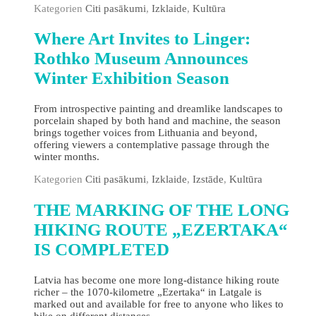
Kategorien
Citi pasākumi
,
Izklaide
,
Kultūra
Where Art Invites to Linger:
Rothko Museum Announces
Winter Exhibition Season
From introspective painting and dreamlike landscapes to
porcelain shaped by both hand and machine, the season
brings together voices from Lithuania and beyond,
offering viewers a contemplative passage through the
winter months.
Kategorien
Citi pasākumi
,
Izklaide
,
Izstāde
,
Kultūra
THE MARKING OF THE LONG
HIKING ROUTE „EZERTAKA“
IS COMPLETED
Latvia has become one more long-distance hiking route
richer – the 1070-kilometre „Ezertaka“ in Latgale is
marked out and available for free to anyone who likes to
hike on different distances.