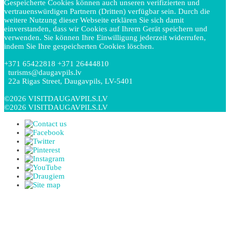
Gespeicherte Cookies können auch unseren verifizierten und
vertrauenswürdigen Partnern (Dritten) verfügbar sein. Durch die
weitere Nutzung dieser Webseite erklären Sie sich damit
einverstanden, dass wir Cookies auf Ihrem Gerät speichern und
verwenden. Sie können Ihre Einwilligung jederzeit widerrufen,
indem Sie Ihre gespeicherten Cookies löschen.
+371 65422818 +371 26444810
turisms@daugavpils.lv
22a Rigas Street, Daugavpils, LV-5401
©2026 VISITDAUGAVPILS.LV
©2026 VISITDAUGAVPILS.LV