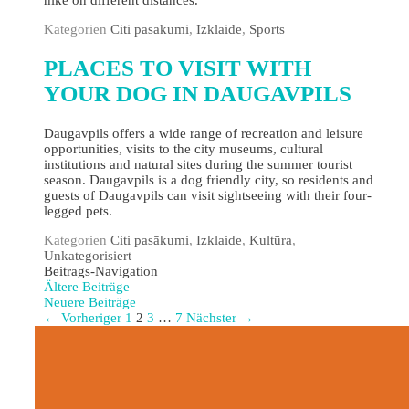
Kategorien
Citi pasākumi
,
Izklaide
,
Sports
PLACES TO VISIT WITH
YOUR DOG IN DAUGAVPILS
Daugavpils offers a wide range of recreation and leisure
opportunities, visits to the city museums, cultural
institutions and natural sites during the summer tourist
season. Daugavpils is a dog friendly city, so residents and
guests of Daugavpils can visit sightseeing with their four-
legged pets.
Kategorien
Citi pasākumi
,
Izklaide
,
Kultūra
,
Unkategorisiert
Beitrags-Navigation
Ältere Beiträge
Neuere Beiträge
← Vorheriger
1
2
3
…
7
Nächster →