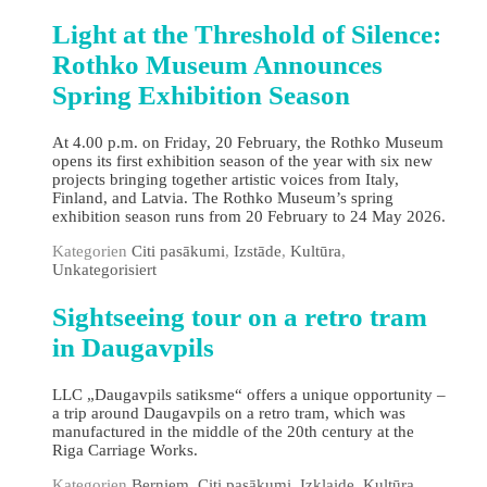
Light at the Threshold of Silence:
Rothko Museum Announces
Spring Exhibition Season
At 4.00 p.m. on Friday, 20 February, the Rothko Museum
opens its first exhibition season of the year with six new
projects bringing together artistic voices from Italy,
Finland, and Latvia. The Rothko Museum’s spring
exhibition season runs from 20 February to 24 May 2026.
Kategorien
Citi pasākumi
,
Izstāde
,
Kultūra
,
Unkategorisiert
Sightseeing tour on a retro tram
in Daugavpils
LLC „Daugavpils satiksme“ offers a unique opportunity –
a trip around Daugavpils on a retro tram, which was
manufactured in the middle of the 20th century at the
Riga Carriage Works.
Kategorien
Berniem
,
Citi pasākumi
,
Izklaide
,
Kultūra