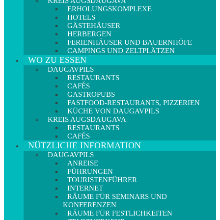
KREIS AUGSDAUGAVA
ERHOLUNGSKOMPLEXE
HOTELS
GÄSTEHÄUSER
HERBERGEN
FERIENHÄUSER UND BAUERNHÖFE
CAMPINGS UND ZELTPLÄTZEN
WO ZU ESSEN
DAUGAVPILS
RESTAURANTS
CAFÉS
GASTROPUBS
FASTFOOD-RESTAURANTS, PIZZERIEN
KÜCHE VON DAUGAVPILS
KREIS AUGSDAUGAVA
RESTAURANTS
CAFÉS
NÜTZLICHE INFORMATION
DAUGAVPILS
ANREISE
FÜHRUNGEN
TOURISTENFÜHRER
INTERNET
RÄUME FÜR SEMINARS UND
KONFERENZEN
RÄUME FÜR FESTLICHKEITEN