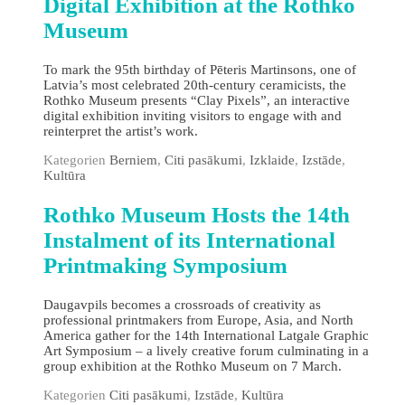
Digital Exhibition at the Rothko
Museum
To mark the 95th birthday of Pēteris Martinsons, one of
Latvia’s most celebrated 20th‑century ceramicists, the
Rothko Museum presents “Clay Pixels”, an interactive
digital exhibition inviting visitors to engage with and
reinterpret the artist’s work.
Kategorien
Berniem
,
Citi pasākumi
,
Izklaide
,
Izstāde
,
Kultūra
Rothko Museum Hosts the 14th
Instalment of its International
Printmaking Symposium
Daugavpils becomes a crossroads of creativity as
professional printmakers from Europe, Asia, and North
America gather for the 14th International Latgale Graphic
Art Symposium – a lively creative forum culminating in a
group exhibition at the Rothko Museum on 7 March.
Kategorien
Citi pasākumi
,
Izstāde
,
Kultūra