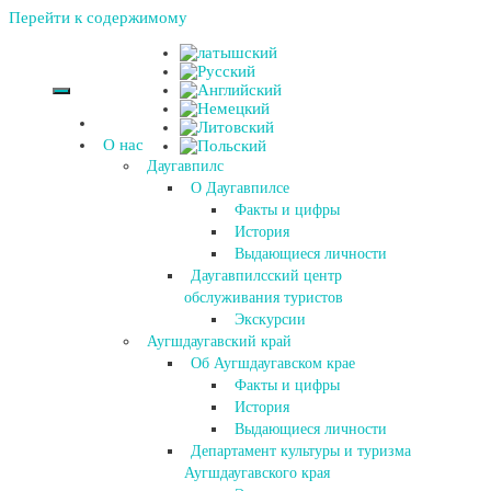
Перейти к содержимому
О нас
Даугавпилс
О Даугавпилсе
Факты и цифры
История
Выдающиеся личности
Даугавпилсский центр
обслуживания туристов
Экскурсии
Аугшдаугавский край
Об Аугшдаугавском крае
Факты и цифры
История
Выдающиеся личности
Департамент культуры и туризма
Аугшдаугавского края