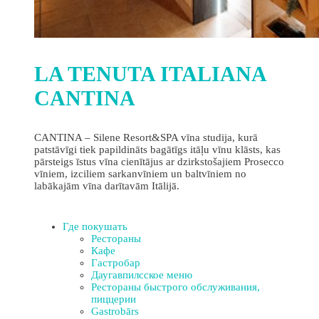
LA TENUTA ITALIANA
CANTINA
CANTINA – Silene Resort&SPA vīna studija, kurā
patstāvīgi tiek papildināts bagātīgs itāļu vīnu klāsts, kas
pārsteigs īstus vīna cienītājus ar dzirkstošajiem Prosecco
vīniem, izciliem sarkanvīniem un baltvīniem no
labākajām vīna darītavām Itālijā.
Где покушать
Рестораны
Кафе
Гастробар
Даугавпилсское меню
Рестораны быстрого обслуживания,
пиццерии
Gastrobārs