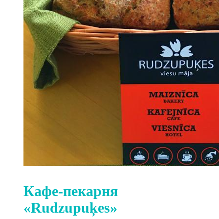
Кафе-пекарня
«Rudzupuķes»