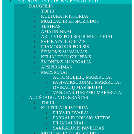
KĄ NUVEIKTI IR KĄ PAMATYTI?
DAUGPILIS
TOP10
KULTŪRA IR ISTORIJA
MUZIEJAI IR EKSPOZICIJOS
TEATRAS
AMATININKAI
AKTYVUS POILSIS IR NUOTYKIAI
SVEIKATA IR GROŽIS
PRAMOGOS IR POILSIS
ŠEIMOMS SU VAIKAIS
KELIAUTOJŲ GRUPĖMS
ŽMONĖMS SU NEGALIA
APSIPIRKIMAS
MARŠRUTAI
AUTOMOBILIŲ MARŠRUTAI
PASIVAIKŠČIOJIMO MARŠRUTAI
DVIRAČIŲ MARŠRUTAI
VANDENS TURIZMO MARŠRUTAI
AUGŠDAUGUVOS KRAŠTAS
TOP10
KULTŪRA IR ISTORIJA
PILYS IR DVARAI
PARKAI IR POILSIO VIETOS
PILIAKALNIAI
SAKRALUSIS PAVELDAS
MUZIEJAI IR EKSPOZICIJOS