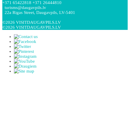
+371 65422818 +371 26444810
turisms@daugavpils.lv
22a Rigas Street, Daugavpils, LV-5401
©2026 VISITDAUGAVPILS.LV
©2026 VISITDAUGAVPILS.LV