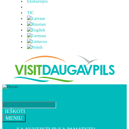
Ekskursijos
TIC
IEŠKOTI
MENIU