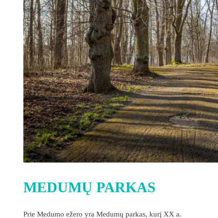
MEDUMŲ PARKAS
Prie Medumo ežero yra Medumų parkas, kurį XX a.