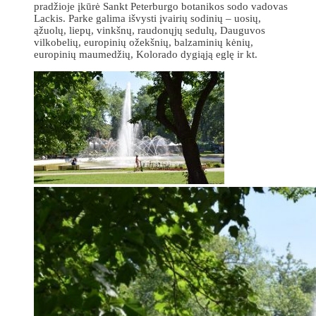
pradžioje įkūrė Sankt Peterburgo botanikos sodo vadovas
Lackis. Parke galima išvysti įvairių sodinių – uosių,
ąžuolų, liepų, vinkšnų, raudonųjų sedulų, Dauguvos
vilkobelių, europinių ožekšnių, balzaminių kėnių,
europinių maumedžių, Kolorado dygiąją eglę ir kt.