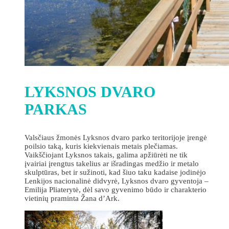
LYKSNOS DVARO
PARKAS
Valsčiaus žmonės Lyksnos dvaro parko teritorijoje įrengė
poilsio taką, kuris kiekvienais metais plečiamas.
Vaikščiojant Lyksnos takais, galima apžiūrėti ne tik
įvairiai įrengtus takelius ar išradingas medžio ir metalo
skulptūras, bet ir sužinoti, kad šiuo taku kadaise jodinėjo
Lenkijos nacionalinė didvyrė, Lyksnos dvaro gyventoja –
Emilija Pliaterytė, dėl savo gyvenimo būdo ir charakterio
vietinių praminta Žana d’Ark.