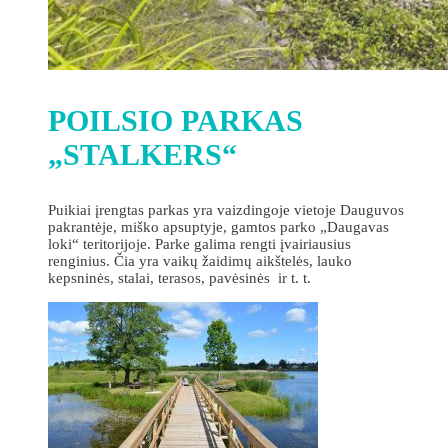
POILSIO PARKAS
„STALKERS“
Puikiai įrengtas parkas yra vaizdingoje vietoje Dauguvos
pakrantėje, miško apsuptyje, gamtos parko „Daugavas
loki“ teritorijoje. Parke galima rengti įvairiausius
renginius. Čia yra vaikų žaidimų aikštelės, lauko
kepsninės, stalai, terasos, pavėsinės ir t. t.