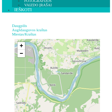
FOTOGRAFIJOS
VAIZDO ĮRAŠAI
IEŠKOTI
Daugpilis
Augšdauguvos kraštas
Miestas/Kraštas
+
−