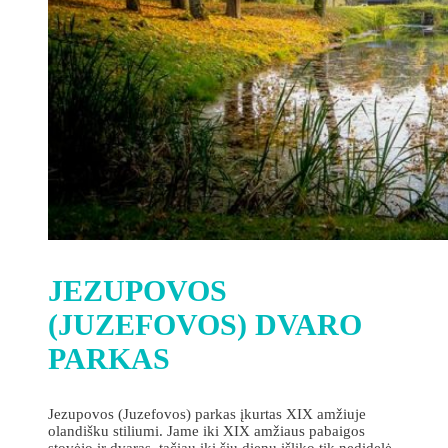
JEZUPOVOS
(JUZEFOVOS) DVARO
PARKAS
Jezupovos (Juzefovos) parkas įkurtas XIX amžiuje
olandišku stiliumi. Jame iki XIX amžiaus pabaigos
stovėjo ir dvaras, tačiau iki šių dienų išliko tik nedidelė