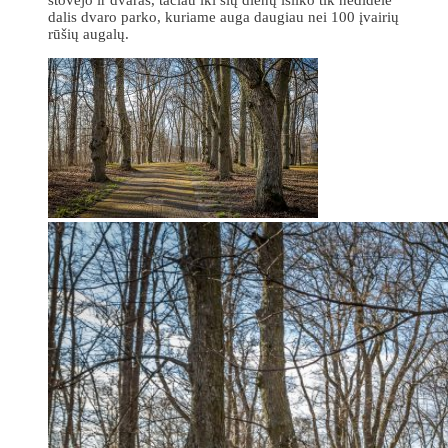
dalis dvaro parko, kuriame auga daugiau nei 100 įvairių
rūšių augalų.