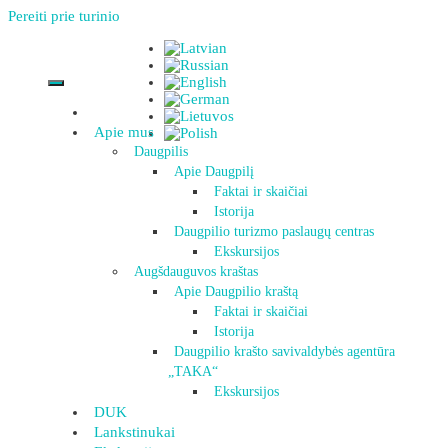
Pereiti prie turinio
Apie mus
Daugpilis
Apie Daugpilį
Faktai ir skaičiai
Istorija
Daugpilio turizmo paslaugų centras
Ekskursijos
Augšdauguvos kraštas
Apie Daugpilio kraštą
Faktai ir skaičiai
Istorija
Daugpilio krašto savivaldybės agentūra
„TAKA“
Ekskursijos
DUK
Lankstinukai