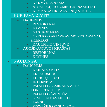
NAKVYNĖS NAMAI
ATOSTOGŲ IR UŽMIESČIO NAMELIAI
KEMPINGAI IR PALAPINIŲ VIETOS
KUR PAVALGYTI?
DAUGPILIS
RESTORANAI
KAVINĖS
GASTROBARAS
GREITOJO APTARNAVIMO RESTORANAI,
PICERIJOS
DAUGPILIO VIRTUVĖ
AUGŠDAUGUVOS KRAŠTAS
RESTORANAI
KAVINĖS
NAUDINGA
DAUGPILIS
KAIP ATVYKTI?
EKSKURSIJOS
TURISTŲ GIDAI
INTERNETAS
PATALPOS SEMINARAMS IR
KONFERENCIJOMS
PATALPOS ŠVENTĖMS
SUSISIEKIMAS MIESTE
TAKSI
PERVEŽIMO PASLAUGOS