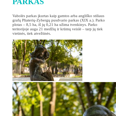
PARKAS
Vabolės parkas įkurtas kaip gamtos arba angliško stiliaus
grafų Pliaterių-Zybergų pusdvario parkas (XIX a.). Parko
plotas – 8,5 ha, iš jų 0,21 ha užima tvenkinys. Parko
teritorijoje auga 21 medžių ir krūmų veislė – tarp jų tiek
vietinės, tiek atvežtinės.