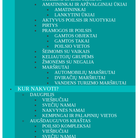
AMATININKAI IR APŽVALGINIAI ŪKIAI
AMATININKAI
LANKYTINI ŪKIAI
AKTYVUS POILSIS IR NUOTYKIAI
PIRTYS
PRAMOGOS IR POILSIS
GAMTOS OBJEKTAI
GAMTOS TAKAI
POILSIO VIETOS
ŠEIMOMS SU VAIKAIS
KELIAUTOJŲ GRUPĖMS
ŽMONĖMS SU NEGALIA
MARŠRUTAI
AUTOMOBILIŲ MARŠRUTAI
DVIRAČIŲ MARŠRUTAI
VANDENS TURIZMO MARŠRUTAI
KUR NAKVOTI?
DAUGPILIS
VIEŠBUČIAI
SVEČIŲ NAMAI
NAKVYNĖS NAMAI
KEMPINGAI IR PALAPINIŲ VIETOS
AUGŠDAUGUVOS KRAŠTAS
POILSIO KOMPLEKSAI
VIEŠBUČIAI
SVEČIŲ NAMAI