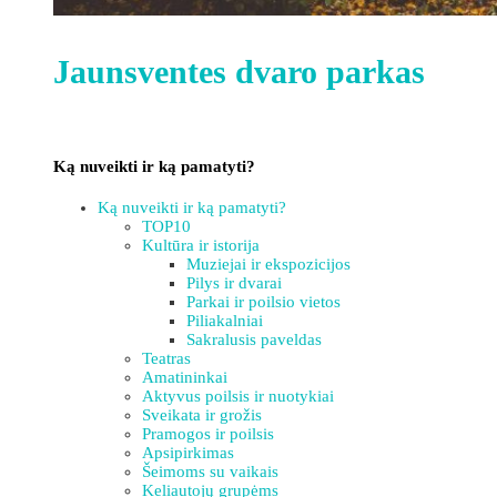
Jaunsventes dvaro parkas
Ką nuveikti ir ką pamatyti?
Ką nuveikti ir ką pamatyti?
TOP10
Kultūra ir istorija
Muziejai ir ekspozicijos
Pilys ir dvarai
Parkai ir poilsio vietos
Piliakalniai
Sakralusis paveldas
Teatras
Amatininkai
Aktyvus poilsis ir nuotykiai
Sveikata ir grožis
Pramogos ir poilsis
Apsipirkimas
Šeimoms su vaikais
Keliautojų grupėms