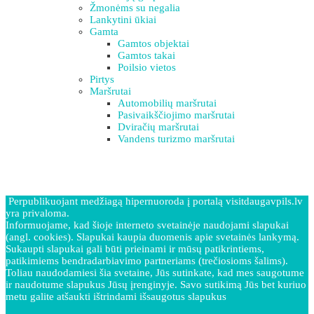
Žmonėms su negalia
Lankytini ūkiai
Gamta
Gamtos objektai
Gamtos takai
Poilsio vietos
Pirtys
Maršrutai
Automobilių maršrutai
Pasivaikščiojimo maršrutai
Dviračių maršrutai
Vandens turizmo maršrutai
Perpublikuojant medžiagą hipernuoroda į portalą visitdaugavpils.lv
yra privaloma.
Informuojame, kad šioje interneto svetainėje naudojami slapukai
(angl. cookies). Slapukai kaupia duomenis apie svetainės lankymą.
Sukaupti slapukai gali būti prieinami ir mūsų patikrintiems,
patikimiems bendradarbiavimo partneriams (trečiosioms šalims).
Toliau naudodamiesi šia svetaine, Jūs sutinkate, kad mes saugotume
ir naudotume slapukus Jūsų įrenginyje. Savo sutikimą Jūs bet kuriuo
metu galite atšaukti ištrindami išsaugotus slapukus