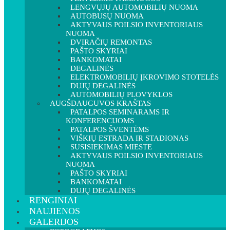
LENGVŲJŲ AUTOMOBILIŲ NUOMA
AUTOBUSŲ NUOMA
AKTYVAUS POILSIO INVENTORIAUS
NUOMA
DVIRAČIŲ REMONTAS
PAŠTO SKYRIAI
BANKOMATAI
DEGALINĖS
ELEKTROMOBILIŲ ĮKROVIMO STOTELĖS
DUJŲ DEGALINĖS
AUTOMOBILIŲ PLOVYKLOS
AUGŠDAUGUVOS KRAŠTAS
PATALPOS SEMINARAMS IR
KONFERENCIJOMS
PATALPOS ŠVENTĖMS
VIŠKIŲ ESTRADA IR STADIONAS
SUSISIEKIMAS MIESTE
AKTYVAUS POILSIO INVENTORIAUS
NUOMA
PAŠTO SKYRIAI
BANKOMATAI
DUJŲ DEGALINĖS
RENGINIAI
NAUJIENOS
GALERIJOS