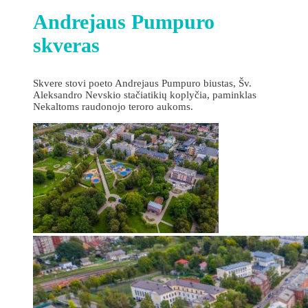
Andrejaus Pumpuro
skveras
Skvere stovi poeto Andrejaus Pumpuro biustas, Šv.
Aleksandro Nevskio stačiatikių koplyčia, paminklas
Nekaltoms raudonojo teroro aukoms.