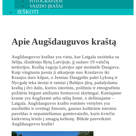
FOTOGRAFIJOS
VAIZDO ĮRAŠAI
IEŠKOTI
Apie Augšdauguvos kraštą
Augšdauguvos kraštas yra vieta, kur Latgala susitinka su
Sėlija, išsidėstęs Rytų Latvijoje, jį sudaro 19 valsčių
teritorijos. Kraštą vagoja Latvijos upė motinėlė Dauguva.
Kaip vingiuota juosta ji atkarpoje nuo Kraslavos iki
Kraujos daro kilpas, o žemiau Daugpilio palei Lyksną ir
Nycgalę teka tiesiai ir ramiai į Baltijos jūrą, padalydama
kraštą į dvi dalis, kurios istoriniu, politiniu ir etnografiniu
požiūriu bėgant amžiams formavosi skirtingai. Kairiajame
krante yra Augšzemė arba sėlių žemė, o dešiniajame –
Latgala. Augšdauguvos krašto esminės vertybės yra
nuoširdūs ir svetingi žmonės, gausus kultūrinis istorinis
paveldas ir nepamirštamas gamtovaizdis, kuris kviečia
kiekvieną leistis į smagią kelionę. Būkite pasveikinti
Augšdauguvos krašte!