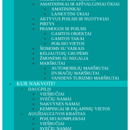
AMATININKAI IR APŽVALGINIAI ŪKIAI
AMATININKAI
LANKYTINI ŪKIAI
AKTYVUS POILSIS IR NUOTYKIAI
PIRTYS
PRAMOGOS IR POILSIS
GAMTOS OBJEKTAI
GAMTOS TAKAI
POILSIO VIETOS
ŠEIMOMS SU VAIKAIS
KELIAUTOJŲ GRUPĖMS
ŽMONĖMS SU NEGALIA
MARŠRUTAI
AUTOMOBILIŲ MARŠRUTAI
DVIRAČIŲ MARŠRUTAI
VANDENS TURIZMO MARŠRUTAI
KUR NAKVOTI?
DAUGPILIS
VIEŠBUČIAI
SVEČIŲ NAMAI
NAKVYNĖS NAMAI
KEMPINGAI IR PALAPINIŲ VIETOS
AUGŠDAUGUVOS KRAŠTAS
POILSIO KOMPLEKSAI
VIEŠBUČIAI
SVEČIŲ NAMAI