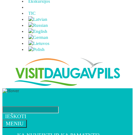
Ekskursijos
TIC
IEŠKOTI
MENIU