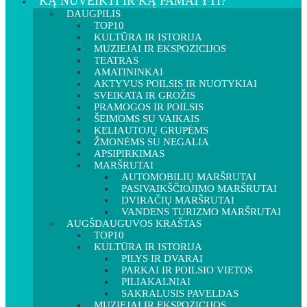
KĄ NUVEIKTI IR KĄ PAMATYTI?
DAUGPILIS
TOP10
KULTŪRA IR ISTORIJA
MUZIEJAI IR EKSPOZICIJOS
TEATRAS
AMATININKAI
AKTYVUS POILSIS IR NUOTYKIAI
SVEIKATA IR GROŽIS
PRAMOGOS IR POILSIS
ŠEIMOMS SU VAIKAIS
KELIAUTOJŲ GRUPĖMS
ŽMONĖMS SU NEGALIA
APSIPIRKIMAS
MARŠRUTAI
AUTOMOBILIŲ MARŠRUTAI
PASIVAIKŠČIOJIMO MARŠRUTAI
DVIRAČIŲ MARŠRUTAI
VANDENS TURIZMO MARŠRUTAI
AUGŠDAUGUVOS KRAŠTAS
TOP10
KULTŪRA IR ISTORIJA
PILYS IR DVARAI
PARKAI IR POILSIO VIETOS
PILIAKALNIAI
SAKRALUSIS PAVELDAS
MUZIEJAI IR EKSPOZICIJOS