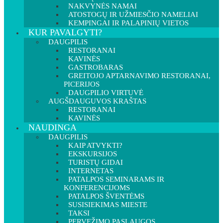
NAKVYNĖS NAMAI
ATOSTOGŲ IR UŽMIESČIO NAMELIAI
KEMPINGAI IR PALAPINIŲ VIETOS
KUR PAVALGYTI?
DAUGPILIS
RESTORANAI
KAVINĖS
GASTROBARAS
GREITOJO APTARNAVIMO RESTORANAI,
PICERIJOS
DAUGPILIO VIRTUVĖ
AUGŠDAUGUVOS KRAŠTAS
RESTORANAI
KAVINĖS
NAUDINGA
DAUGPILIS
KAIP ATVYKTI?
EKSKURSIJOS
TURISTŲ GIDAI
INTERNETAS
PATALPOS SEMINARAMS IR
KONFERENCIJOMS
PATALPOS ŠVENTĖMS
SUSISIEKIMAS MIESTE
TAKSI
PERVEŽIMO PASLAUGOS