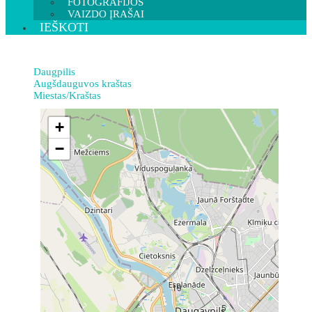
FOTOGRAFIJOS
VAIZDO ĮRAŠAI
IEŠKOTI
Daugpilis
Augšdauguvos kraštas
Miestas/Kraštas
+
−
19
5