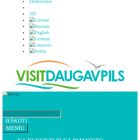
Ekskursijos
TIC
IEŠKOTI
MENIU