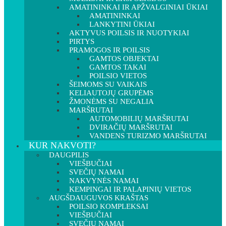
AMATININKAI IR APŽVALGINIAI ŪKIAI
AMATININKAI
LANKYTINI ŪKIAI
AKTYVUS POILSIS IR NUOTYKIAI
PIRTYS
PRAMOGOS IR POILSIS
GAMTOS OBJEKTAI
GAMTOS TAKAI
POILSIO VIETOS
ŠEIMOMS SU VAIKAIS
KELIAUTOJŲ GRUPĖMS
ŽMONĖMS SU NEGALIA
MARŠRUTAI
AUTOMOBILIŲ MARŠRUTAI
DVIRAČIŲ MARŠRUTAI
VANDENS TURIZMO MARŠRUTAI
KUR NAKVOTI?
DAUGPILIS
VIEŠBUČIAI
SVEČIŲ NAMAI
NAKVYNĖS NAMAI
KEMPINGAI IR PALAPINIŲ VIETOS
AUGŠDAUGUVOS KRAŠTAS
POILSIO KOMPLEKSAI
VIEŠBUČIAI
SVEČIŲ NAMAI