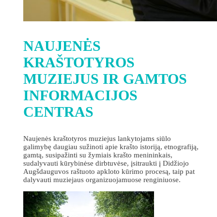
NAUJENĖS
KRAŠTOTYROS
MUZIEJUS IR GAMTOS
INFORMACIJOS
CENTRAS
Naujenės kraštotyros muziejus lankytojams siūlo
galimybę daugiau sužinoti apie krašto istoriją, etnografiją,
gamtą, susipažinti su žymiais krašto menininkais,
sudalyvauti kūrybinėse dirbtuvėse, įsitraukti į Didžiojo
Augšdauguvos raštuoto apkloto kūrimo procesą, taip pat
dalyvauti muziejaus organizuojamuose renginiuose.