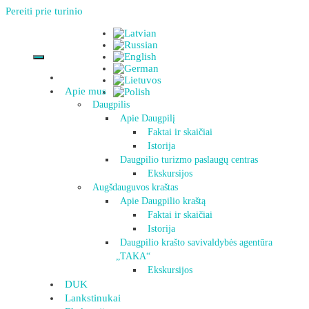
Pereiti prie turinio
Apie mus
Daugpilis
Apie Daugpilį
Faktai ir skaičiai
Istorija
Daugpilio turizmo paslaugų centras
Ekskursijos
Augšdauguvos kraštas
Apie Daugpilio kraštą
Faktai ir skaičiai
Istorija
Daugpilio krašto savivaldybės agentūra
„TAKA“
Ekskursijos
DUK
Lankstinukai