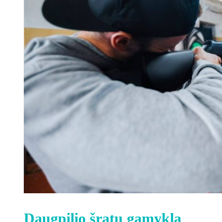
Daugpilio šratų gamykla