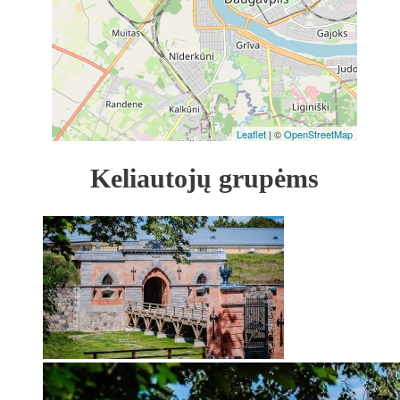
Leaflet
| ©
OpenStreetMap
Keliautojų grupėms