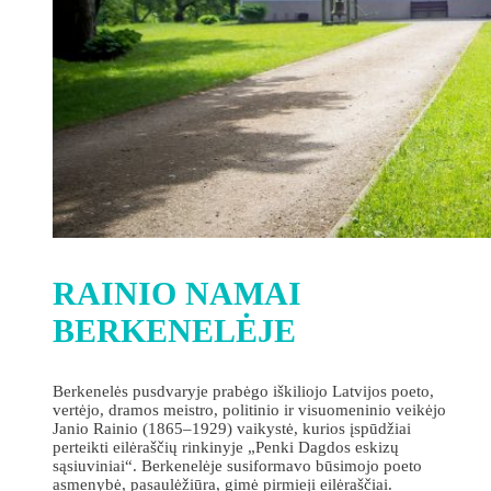
RAINIO NAMAI
BERKENELĖJE
Berkenelės pusdvaryje prabėgo iškiliojo Latvijos poeto,
vertėjo, dramos meistro, politinio ir visuomeninio veikėjo
Janio Rainio (1865–1929) vaikystė, kurios įspūdžiai
perteikti eilėraščių rinkinyje „Penki Dagdos eskizų
sąsiuviniai“. Berkenelėje susiformavo būsimojo poeto
asmenybė, pasaulėžiūra, gimė pirmieji eilėraščiai.