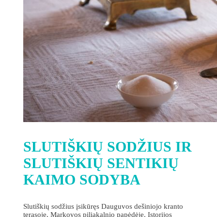
SLUTIŠKIŲ SODŽIUS IR
SLUTIŠKIŲ SENTIKIŲ
KAIMO SODYBA
Slutiškių sodžius įsikūręs Dauguvos dešiniojo kranto
terasoje, Markovos piliakalnio papėdėje. Istorijos