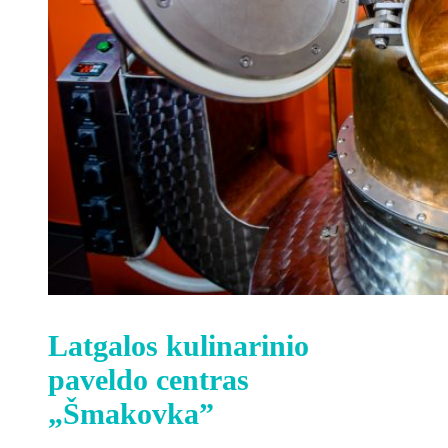
Latgalos kulinarinio
paveldo centras
„Šmakovka”