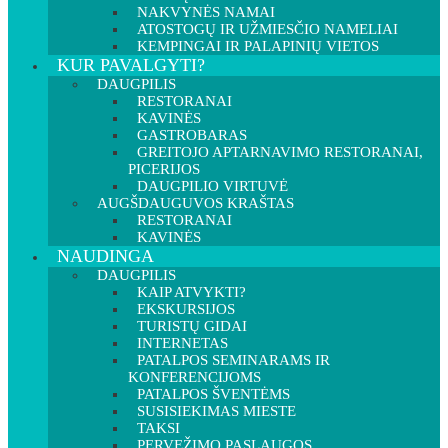
NAKVYNĖS NAMAI
ATOSTOGŲ IR UŽMIESČIO NAMELIAI
KEMPINGAI IR PALAPINIŲ VIETOS
KUR PAVALGYTI?
DAUGPILIS
RESTORANAI
KAVINĖS
GASTROBARAS
GREITOJO APTARNAVIMO RESTORANAI,
PICERIJOS
DAUGPILIO VIRTUVĖ
AUGŠDAUGUVOS KRAŠTAS
RESTORANAI
KAVINĖS
NAUDINGA
DAUGPILIS
KAIP ATVYKTI?
EKSKURSIJOS
TURISTŲ GIDAI
INTERNETAS
PATALPOS SEMINARAMS IR
KONFERENCIJOMS
PATALPOS ŠVENTĖMS
SUSISIEKIMAS MIESTE
TAKSI
PERVEŽIMO PASLAUGOS