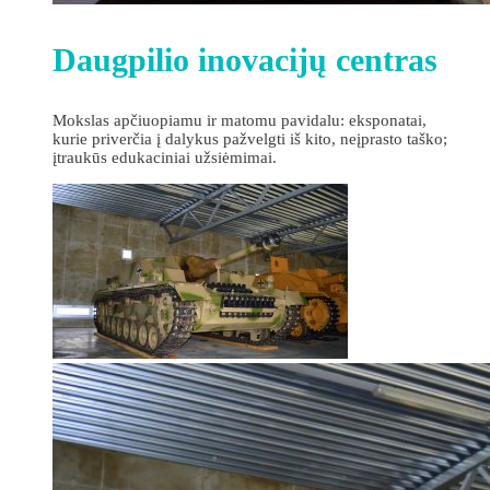
Daugpilio inovacijų centras
Mokslas apčiuopiamu ir matomu pavidalu: eksponatai,
kurie priverčia į dalykus pažvelgti iš kito, neįprasto taško;
įtraukūs edukaciniai užsiėmimai.