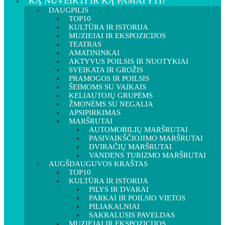
KĄ NUVEIKTI IR KĄ PAMATYTI?
DAUGPILIS
TOP10
KULTŪRA IR ISTORIJA
MUZIEJAI IR EKSPOZICIJOS
TEATRAS
AMATININKAI
AKTYVUS POILSIS IR NUOTYKIAI
SVEIKATA IR GROŽIS
PRAMOGOS IR POILSIS
ŠEIMOMS SU VAIKAIS
KELIAUTOJŲ GRUPĖMS
ŽMONĖMS SU NEGALIA
APSIPIRKIMAS
MARŠRUTAI
AUTOMOBILIŲ MARŠRUTAI
PASIVAIKŠČIOJIMO MARŠRUTAI
DVIRAČIŲ MARŠRUTAI
VANDENS TURIZMO MARŠRUTAI
AUGŠDAUGUVOS KRAŠTAS
TOP10
KULTŪRA IR ISTORIJA
PILYS IR DVARAI
PARKAI IR POILSIO VIETOS
PILIAKALNIAI
SAKRALUSIS PAVELDAS
MUZIEJAI IR EKSPOZICIJOS