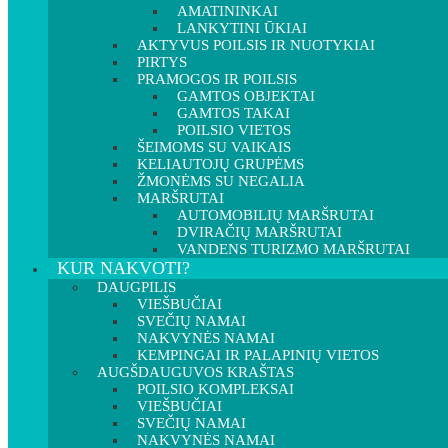
AMATININKAI
LANKYTINI ŪKIAI
AKTYVUS POILSIS IR NUOTYKIAI
PIRTYS
PRAMOGOS IR POILSIS
GAMTOS OBJEKTAI
GAMTOS TAKAI
POILSIO VIETOS
ŠEIMOMS SU VAIKAIS
KELIAUTOJŲ GRUPĖMS
ŽMONĖMS SU NEGALIA
MARŠRUTAI
AUTOMOBILIŲ MARŠRUTAI
DVIRAČIŲ MARŠRUTAI
VANDENS TURIZMO MARŠRUTAI
KUR NAKVOTI?
DAUGPILIS
VIEŠBUČIAI
SVEČIŲ NAMAI
NAKVYNĖS NAMAI
KEMPINGAI IR PALAPINIŲ VIETOS
AUGŠDAUGUVOS KRAŠTAS
POILSIO KOMPLEKSAI
VIEŠBUČIAI
SVEČIŲ NAMAI
NAKVYNĖS NAMAI