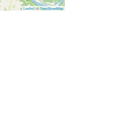
Leaflet
| ©
OpenStreetMap