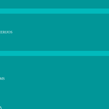
ERIJOS
OMS
A