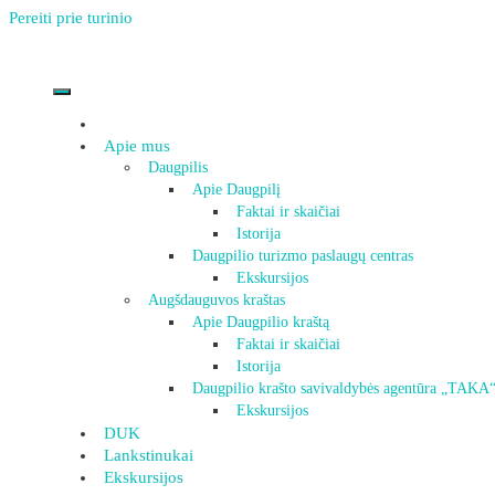
Pereiti prie turinio
Apie mus
Daugpilis
Apie Daugpilį
Faktai ir skaičiai
Istorija
Daugpilio turizmo paslaugų centras
Ekskursijos
Augšdauguvos kraštas
Apie Daugpilio kraštą
Faktai ir skaičiai
Istorija
Daugpilio krašto savivaldybės agentūra „TAKA
Ekskursijos
DUK
Lankstinukai
Ekskursijos