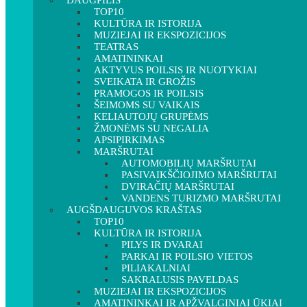
DAUGPILIS
TOP10
KULTŪRA IR ISTORIJA
MUZIEJAI IR EKSPOZICIJOS
TEATRAS
AMATININKAI
AKTYVUS POILSIS IR NUOTYKIAI
SVEIKATA IR GROŽIS
PRAMOGOS IR POILSIS
ŠEIMOMS SU VAIKAIS
KELIAUTOJŲ GRUPĖMS
ŽMONĖMS SU NEGALIA
APSIPIRKIMAS
MARŠRUTAI
AUTOMOBILIŲ MARŠRUTAI
PASIVAIKŠČIOJIMO MARŠRUTAI
DVIRAČIŲ MARŠRUTAI
VANDENS TURIZMO MARŠRUTAI
AUGŠDAUGUVOS KRAŠTAS
TOP10
KULTŪRA IR ISTORIJA
PILYS IR DVARAI
PARKAI IR POILSIO VIETOS
PILIAKALNIAI
SAKRALUSIS PAVELDAS
MUZIEJAI IR EKSPOZICIJOS
AMATININKAI IR APŽVALGINIAI ŪKIAI