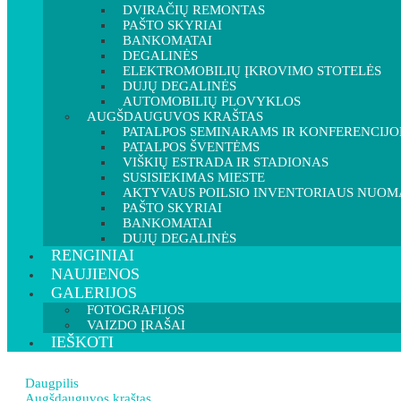
DVIRAČIŲ REMONTAS
PAŠTO SKYRIAI
BANKOMATAI
DEGALINĖS
ELEKTROMOBILIŲ ĮKROVIMO STOTELĖS
DUJŲ DEGALINĖS
AUTOMOBILIŲ PLOVYKLOS
AUGŠDAUGUVOS KRAŠTAS
PATALPOS SEMINARAMS IR KONFERENCIJ
PATALPOS ŠVENTĖMS
VIŠKIŲ ESTRADA IR STADIONAS
SUSISIEKIMAS MIESTE
AKTYVAUS POILSIO INVENTORIAUS NUOM
PAŠTO SKYRIAI
BANKOMATAI
DUJŲ DEGALINĖS
RENGINIAI
NAUJIENOS
GALERIJOS
FOTOGRAFIJOS
VAIZDO ĮRAŠAI
IEŠKOTI
Daugpilis
Augšdauguvos kraštas