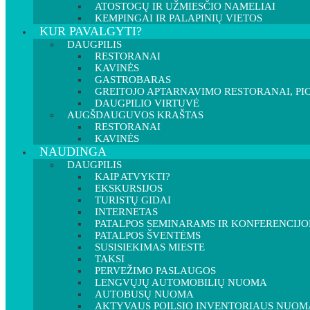
ATOSTOGŲ IR UŽMIESČIO NAMELIAI
KEMPINGAI IR PALAPINIŲ VIETOS
KUR PAVALGYTI?
DAUGPILIS
RESTORANAI
KAVINĖS
GASTROBARAS
GREITOJO APTARNAVIMO RESTORANAI, PIC
DAUGPILIO VIRTUVĖ
AUGŠDAUGUVOS KRAŠTAS
RESTORANAI
KAVINĖS
NAUDINGA
DAUGPILIS
KAIP ATVYKTI?
EKSKURSIJOS
TURISTŲ GIDAI
INTERNETAS
PATALPOS SEMINARAMS IR KONFERENCIJ
PATALPOS ŠVENTĖMS
SUSISIEKIMAS MIESTE
TAKSI
PERVEŽIMO PASLAUGOS
LENGVŲJŲ AUTOMOBILIŲ NUOMA
AUTOBUSŲ NUOMA
AKTYVAUS POILSIO INVENTORIAUS NUOM