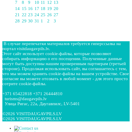
7
8
9
10
11
12
13
14
15
16
17
18
19
20
21
22
23
24
25
26
27
28
29
30
31
1
2
3
В случае перепечатки материалов требуется гиперссылка на
портал visitdaugavpils.lv.
Этот сайт использует cookie-файлы, которые позволяют
собирать информацию о его посещении. Полученные данные
могут быть доступны нашим проверенным партнерам (третьей
стороне). Продолжая использовать сайт, вы соглашаетесь с тем,
что мы можем хранить cookie-файлы на вашем устройстве. Свое
согласие вы можете отозвать в любой момент - для этого просто
сотрите cookie-файлы.
+371 65422818 +371 26444810
turisms@daugavpils.lv
Улица Ригас, 22a, Даугавпилс, LV-5401
©2026 VISITDAUGAVPILS.LV
©2026 VISITDAUGAVPILS.LV