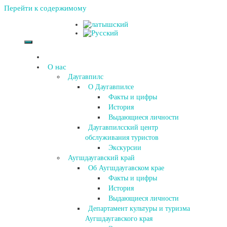
Перейти к содержимому
О нас
Даугавпилс
О Даугавпилсе
Факты и цифры
История
Выдающиеся личности
Даугавпилсский центр
обслуживания туристов
Экскурсии
Аугшдаугавский край
Об Аугшдаугавском крае
Факты и цифры
История
Выдающиеся личности
Департамент культуры и туризма
Аугшдаугавского края