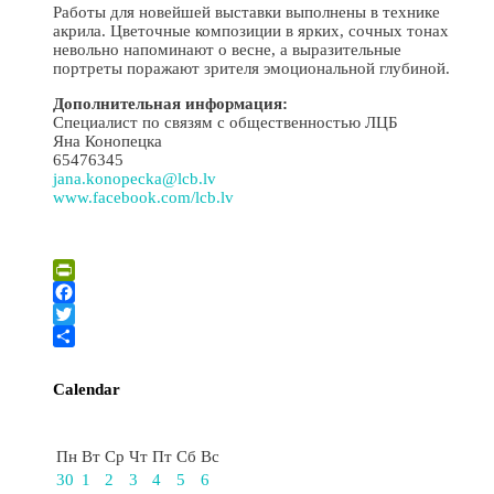
Работы для новейшей выставки выполнены в технике
акрила. Цветочные композиции в ярких, сочных тонах
невольно напоминают о весне, а выразительные
портреты поражают зрителя эмоциональной глубиной.
Дополнительная информация:
Специалист по связям с общественностью ЛЦБ
Яна Конопецка
65476345
jana.konopecka@lcb.lv
www.facebook.com/lcb.lv
PrintFriendly
Facebook
Twitter
Отправить
Calendar
Декабрь
Пн
Вт
Ср
Чт
Пт
Сб
Вс
30
1
2
3
4
5
6