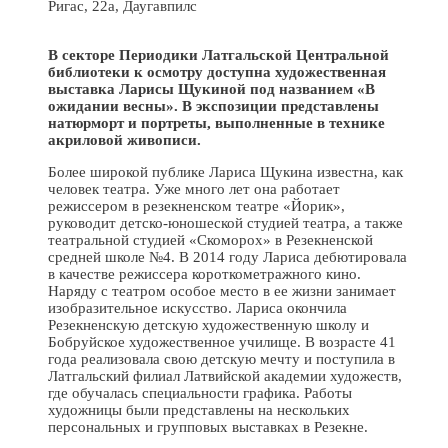
Ригас, 22а, Даугавпилс
В секторе Периодики Латгальской Центральной
библиотеки
к осмотру доступна художественн
ая
выставк
а Ларисы Щукиной под названием «В
ожидании весны». В экспозиции представлены
натюрморт и портреты, выполненные в технике
акриловой живописи.
Более широкой публике Лариса Щукина известна, как
человек театра. Уже много лет она работает
режиссером в резекненском театре «Йорик»,
руководит детско-юношеской студией театра, а также
театральной студией «Скоморох» в Резекненской
средней школе №4. В 2014 году Лариса дебютировала
в качестве режиссера короткометражного кино.
Наряду с театром особое место в ее жизни занимает
изобразительное искусство. Лариса окончила
Резекненскую детскую художественную школу и
Бобруйское художественное училище. В возрасте 41
года реализовала свою детскую мечту и поступила в
Латгальский филиал Латвийской академии художеств,
где обучалась специальности графика. Работы
художницы были представлены на нескольких
персональных и групповых выставках в Резекне.