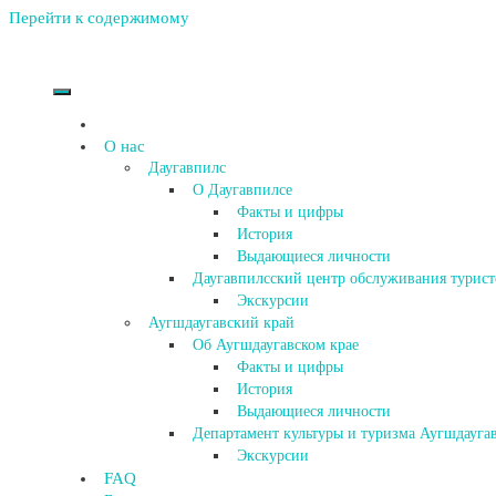
Перейти к содержимому
О нас
Даугавпилс
О Даугавпилсе
Факты и цифры
История
Выдающиеся личности
Даугавпилсский центр обслуживания турист
Экскурсии
Аугшдаугавский край
Об Аугшдаугавском крае
Факты и цифры
История
Выдающиеся личности
Департамент культуры и туризма Аугшдаугав
Экскурсии
FAQ