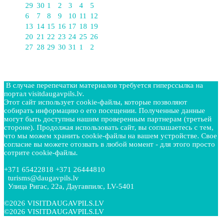
29
30
1
2
3
4
5
6
7
8
9
10
11
12
13
14
15
16
17
18
19
20
21
22
23
24
25
26
27
28
29
30
31
1
2
В случае перепечатки материалов требуется гиперссылка на
портал visitdaugavpils.lv.
Этот сайт использует cookie-файлы, которые позволяют
собирать информацию о его посещении. Полученные данные
могут быть доступны нашим проверенным партнерам (третьей
стороне). Продолжая использовать сайт, вы соглашаетесь с тем,
что мы можем хранить cookie-файлы на вашем устройстве. Свое
согласие вы можете отозвать в любой момент - для этого просто
сотрите cookie-файлы.
+371 65422818 +371 26444810
turisms@daugavpils.lv
Улица Ригас, 22a, Даугавпилс, LV-5401
©2026 VISITDAUGAVPILS.LV
©2026 VISITDAUGAVPILS.LV