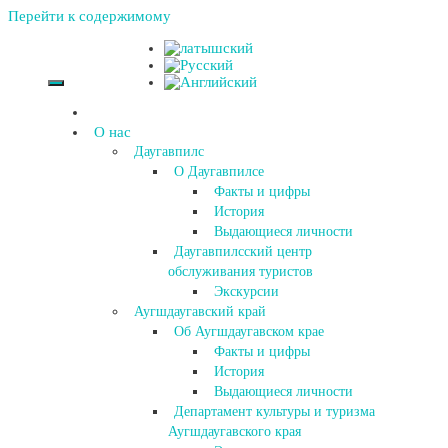
Перейти к содержимому
О нас
Даугавпилс
О Даугавпилсе
Факты и цифры
История
Выдающиеся личности
Даугавпилсский центр
обслуживания туристов
Экскурсии
Аугшдаугавский край
Об Аугшдаугавском крае
Факты и цифры
История
Выдающиеся личности
Департамент культуры и туризма
Аугшдаугавского края