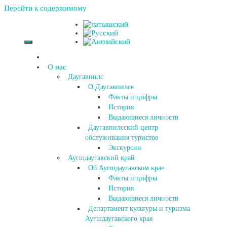
Перейти к содержимому
О нас
Даугавпилс
О Даугавпилсе
Факты и цифры
История
Выдающиеся личности
Даугавпилсский центр
обслуживания туристов
Экскурсии
Аугшдаугавский край
Об Аугшдаугавском крае
Факты и цифры
История
Выдающиеся личности
Департамент культуры и туризма
Аугшдаугавского края