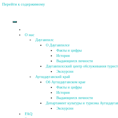
Перейти к содержимому
О нас
Даугавпилс
О Даугавпилсе
Факты и цифры
История
Выдающиеся личности
Даугавпилсский центр обслуживания турист
Экскурсии
Аугшдаугавский край
Об Аугшдаугавском крае
Факты и цифры
История
Выдающиеся личности
Департамент культуры и туризма Аугшдаугав
Экскурсии
FAQ