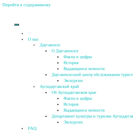
Перейти к содержимому
О нас
Даугавпилс
О Даугавпилсе
Факты и цифры
История
Выдающиеся личности
Даугавпилсский центр обслуживания турист
Экскурсии
Аугшдаугавский край
Об Аугшдаугавском крае
Факты и цифры
История
Выдающиеся личности
Департамент культуры и туризма Аугшдаугав
Экскурсии
FAQ