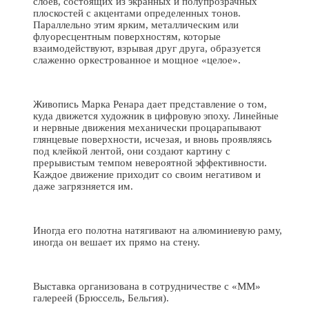
слоев, состоящих из экранных и полупрозрачных
плоскостей с акцентами определенных тонов.
Параллельно этим ярким, металлическим или
флуоресцентным поверхностям, которые
взаимодействуют, взрывая друг друга, образуется
слаженно оркестрованное и мощное «целое».
Живопись Марка Ренара дает представление о том,
куда движется художник в цифровую эпоху. Линейные
и нервные движения механически процарапывают
глянцевые поверхности, исчезая, и вновь проявляясь
под клейкой лентой, они создают картину с
прерывистым темпом невероятной эффективности.
Каждое движение приходит со своим негативом и
даже загрязняется им.
Иногда его полотна натягивают на алюминиевую раму,
иногда он вешает их прямо на стену.
Выставка организована в сотрудничестве с «ММ»
галереей (Брюссель, Бельгия).