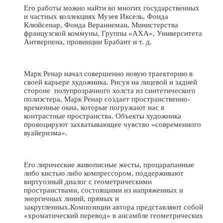
Его работы можно найти во многих государственных
и частных коллекциях Музея Иксель, Фонда
Клюйсенар, Фонда Вераннеман, Министерства
французской коммуны, Группы «AXA», Университета
Антверпена, провинции Брабант и т. д.
Марк Ренар начал совершенно новую траекторию в
своей карьере художника. Рисуя на лицевой и задней
стороне полупрозрачного холста из синтетического
полиэстера, Марк Ренар создает пространственно-
временные окна, которые погружают нас в
контрастные пространства. Объекты художника
провоцируют захватывающее чувство «современного
вуайеризма».
Его лирические живописные жесты, процарапанные
либо кистью либо компрессором, поддерживают
виртуозный диалог с геометрическими
пространствами, состоящими из напряженных и
энергичных линий, прямых и
закругленных.Композиции автора представляют собой
«хроматический перевод» в ансамбле геометрических