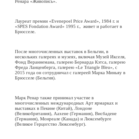
Ренара «Живопись».
Лауреат премии «Evenepoel Price Award», 1984 г. и
«SPES Fondation Award» 1995 г., живет и работает в
Брюсселе.
После многочисленных выставок в Бельгии, в
нескольких галереях и музеях, включая Музей Икселя,
Фонд Вераннемана, галерею Бернарда Кэтса, галерею
Фреда Ланценберга, галерею «Le Triangle Bleu», с
2015 года он сотрудничал с галереей Марка Миньяу в
Брюсселе (Бельгия).
Марк Ренар также принимал участие в
многочисленных международных Арт ярмарках и
выставках в Пекине (Китай), Лондоне
(Великобритания), Аахене (Германия), Висбадене
(Германия), Монреале (Канада) и Люксембурге
(Великое Герцогство Люксембург).