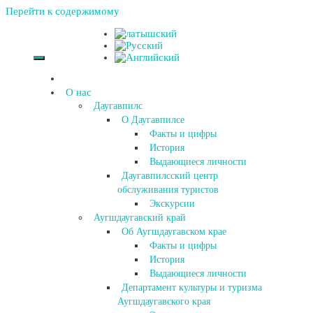
Перейти к содержимому
О нас
Даугавпилс
О Даугавпилсе
Факты и цифры
История
Выдающиеся личности
Даугавпилсский центр
обслуживания туристов
Экскурсии
Аугшдаугавский край
Об Аугшдаугавском крае
Факты и цифры
История
Выдающиеся личности
Департамент культуры и туризма
Аугшдаугавского края