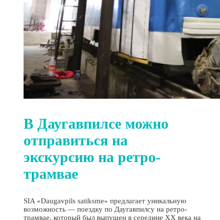
В Даугавпилсе можно
отправиться на
экскурсию на ретро-
трамвае
SIA «Daugavpils satiksme» предлагает уникальную
возможность — поездку по Даугавпилсу на ретро-
трамвае, который был выпущен в середине XX века на