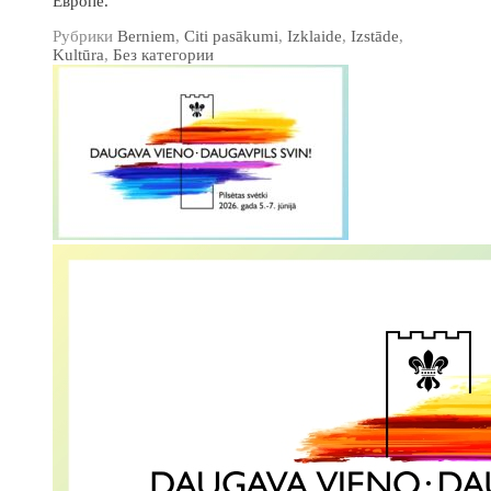
Европе.
Рубрики
Berniem
,
Citi pasākumi
,
Izklaide
,
Izstāde
,
Kultūra
,
Без категории