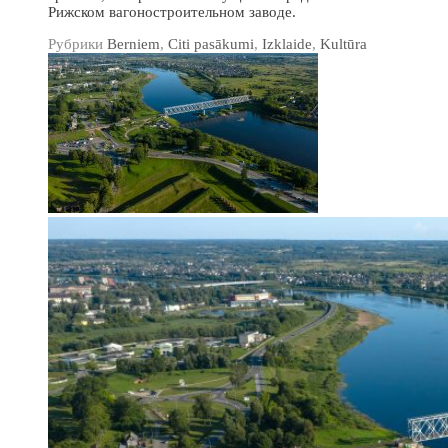
Рижском вагоностроительном заводе.
Рубрики
Berniem
,
Citi pasākumi
,
Izklaide
,
Kultūra