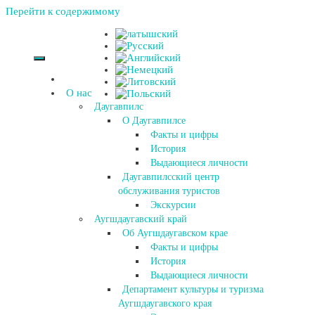
Перейти к содержимому
О нас
Даугавпилс
О Даугавпилсе
Факты и цифры
История
Выдающиеся личности
Даугавпилсский центр
обслуживания туристов
Экскурсии
Аугшдаугавский край
Об Аугшдаугавском крае
Факты и цифры
История
Выдающиеся личности
Департамент культуры и туризма
Аугшдаугавского края