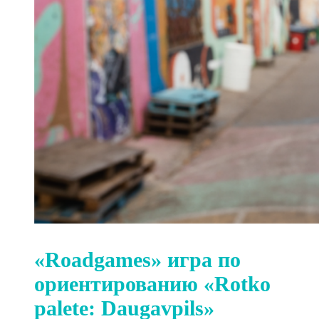
«Roadgames» игра по
ориентированию «Rotko
palete: Daugavpils»