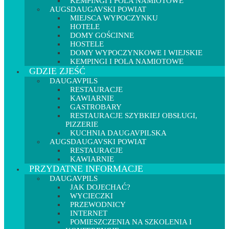
KEMPINGI I POLA NAMIOTOWE
AUGSDAUGAVSKI POWIAT
MIEJSCA WYPOCZYNKU
HOTELE
DOMY GOŚCINNE
HOSTELE
DOMY WYPOCZYNKOWE I WIEJSKIE
KEMPINGI I POLA NAMIOTOWE
GDZIE ZJEŚĆ
DAUGAVPILS
RESTAURACJE
KAWIARNIE
GASTROBARY
RESTAURACJE SZYBKIEJ OBSŁUGI,
PIZZERIE
KUCHNIA DAUGAVPILSKA
AUGSDAUGAVSKI POWIAT
RESTAURACJE
KAWIARNIE
PRZYDATNE INFORMACJE
DAUGAVPILS
JAK DOJECHAĆ?
WYCIECZKI
PRZEWODNICY
INTERNET
POMIESZCZENIA NA SZKOLENIA I