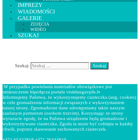
IMPREZY
WIADOMOŚCI
GALERIE
ZDJĘCIA
WIDEO
SZUKAJ
Szukaj:
W przypadku powielania materiałów obowiązkowe jest
umieszczenie hiperłącza portalu visitdaugavpils.lv
Informujemy Państwa, że wykorzystujemy ciasteczka (ang. cookies)
w celu gromadzenia informacji związanych z wykorzystaniem
naszej strony. Zgromadzone dane udostępniamy także naszym
zaufanym partnerom (osobom trzecim). Korzystając ze strony
wyrażacie zgodę, że na Państwa urządzeniu będą gromadzone i
wykorzystywane ciasteczka. Zgoda ta może być cofnięta w każdej
chwili, poprzez skasowanie zachowanych ciasteczek.
+371 65422818 +371 26444810