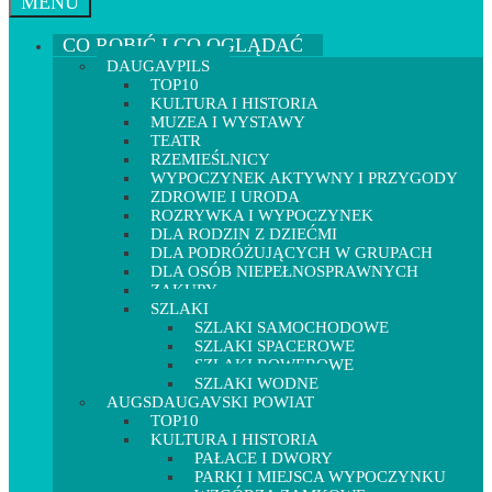
MENU
CO ROBIĆ I CO OGLĄDAĆ
DAUGAVPILS
TOP10
KULTURA I HISTORIA
MUZEA I WYSTAWY
TEATR
RZEMIEŚLNICY
WYPOCZYNEK AKTYWNY I PRZYGODY
ZDROWIE I URODA
ROZRYWKA I WYPOCZYNEK
DLA RODZIN Z DZIEĆMI
DLA PODRÓŻUJĄCYCH W GRUPACH
DLA OSÓB NIEPEŁNOSPRAWNYCH
ZAKUPY
SZLAKI
SZLAKI SAMOCHODOWE
SZLAKI SPACEROWE
SZLAKI ROWEROWE
SZLAKI WODNE
AUGSDAUGAVSKI POWIAT
TOP10
KULTURA I HISTORIA
PAŁACE I DWORY
PARKI I MIEJSCA WYPOCZYNKU