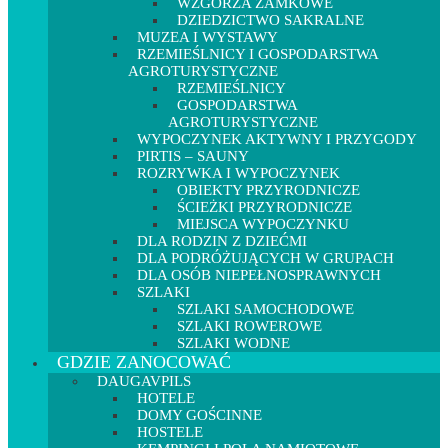
WZGÓRZA ZAMKOWE
DZIEDZICTWO SAKRALNE
MUZEA I WYSTAWY
RZEMIEŚLNICY I GOSPODARSTWA
AGROTURYSTYCZNE
RZEMIEŚLNICY
GOSPODARSTWA
AGROTURYSTYCZNE
WYPOCZYNEK AKTYWNY I PRZYGODY
PIRTIS – SAUNY
ROZRYWKA I WYPOCZYNEK
OBIEKTY PRZYRODNICZE
ŚCIEŻKI PRZYRODNICZE
MIEJSCA WYPOCZYNKU
DLA RODZIN Z DZIEĆMI
DLA PODRÓŻUJĄCYCH W GRUPACH
DLA OSÓB NIEPEŁNOSPRAWNYCH
SZLAKI
SZLAKI SAMOCHODOWE
SZLAKI ROWEROWE
SZLAKI WODNE
GDZIE ZANOCOWAĆ
DAUGAVPILS
HOTELE
DOMY GOŚCINNE
HOSTELE