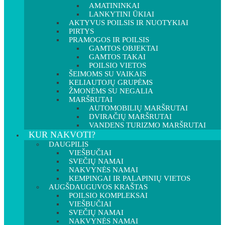
AMATININKAI
LANKYTINI ŪKIAI
AKTYVUS POILSIS IR NUOTYKIAI
PIRTYS
PRAMOGOS IR POILSIS
GAMTOS OBJEKTAI
GAMTOS TAKAI
POILSIO VIETOS
ŠEIMOMS SU VAIKAIS
KELIAUTOJŲ GRUPĖMS
ŽMONĖMS SU NEGALIA
MARŠRUTAI
AUTOMOBILIŲ MARŠRUTAI
DVIRAČIŲ MARŠRUTAI
VANDENS TURIZMO MARŠRUTAI
KUR NAKVOTI?
DAUGPILIS
VIEŠBUČIAI
SVEČIŲ NAMAI
NAKVYNĖS NAMAI
KEMPINGAI IR PALAPINIŲ VIETOS
AUGŠDAUGUVOS KRAŠTAS
POILSIO KOMPLEKSAI
VIEŠBUČIAI
SVEČIŲ NAMAI
NAKVYNĖS NAMAI