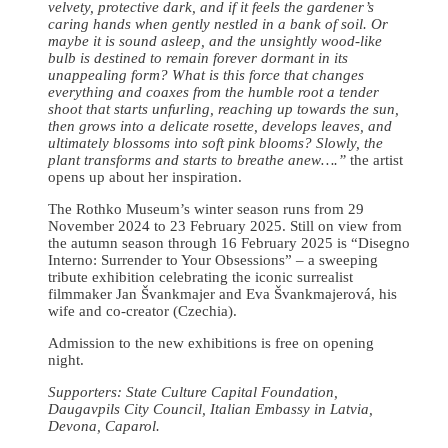
velvety, protective dark, and if it feels the gardener’s
caring hands when gently nestled in a bank of soil. Or
maybe it is sound asleep, and the unsightly wood-like
bulb is destined to remain forever dormant in its
unappealing form? What is this force that changes
everything and coaxes from the humble root a tender
shoot that starts unfurling, reaching up towards the sun,
then grows into a delicate rosette, develops leaves, and
ultimately blossoms into soft pink blooms? Slowly, the
plant transforms and starts to breathe anew….”
the artist
opens up about her inspiration.
The Rothko Museum’s winter season runs from 29
November 2024 to 23 February 2025. Still on view from
the autumn season through 16 February 2025 is “Disegno
Interno: Surrender to Your Obsessions” – a sweeping
tribute exhibition celebrating the iconic surrealist
filmmaker Jan Švankmajer and Eva Švankmajerová, his
wife and co-creator (Czechia).
Admission to the new exhibitions is free on opening
night.
Supporters: State Culture Capital Foundation,
Daugavpils City Council, Italian Embassy in Latvia,
Devona, Caparol.