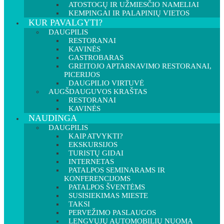
ATOSTOGŲ IR UŽMIESČIO NAMELIAI
KEMPINGAI IR PALAPINIŲ VIETOS
KUR PAVALGYTI?
DAUGPILIS
RESTORANAI
KAVINĖS
GASTROBARAS
GREITOJO APTARNAVIMO RESTORANAI,
PICERIJOS
DAUGPILIO VIRTUVĖ
AUGŠDAUGUVOS KRAŠTAS
RESTORANAI
KAVINĖS
NAUDINGA
DAUGPILIS
KAIP ATVYKTI?
EKSKURSIJOS
TURISTŲ GIDAI
INTERNETAS
PATALPOS SEMINARAMS IR
KONFERENCIJOMS
PATALPOS ŠVENTĖMS
SUSISIEKIMAS MIESTE
TAKSI
PERVEŽIMO PASLAUGOS
LENGVŲJŲ AUTOMOBILIŲ NUOMA