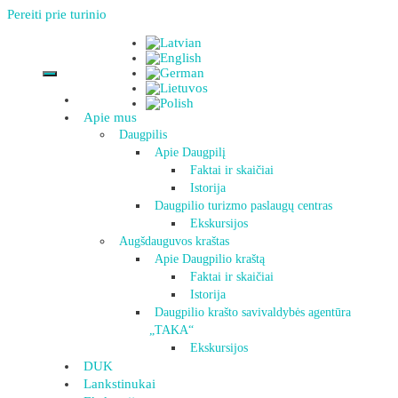
Pereiti prie turinio
Apie mus
Daugpilis
Apie Daugpilį
Faktai ir skaičiai
Istorija
Daugpilio turizmo paslaugų centras
Ekskursijos
Augšdauguvos kraštas
Apie Daugpilio kraštą
Faktai ir skaičiai
Istorija
Daugpilio krašto savivaldybės agentūra
„TAKA“
Ekskursijos
DUK
Lankstinukai