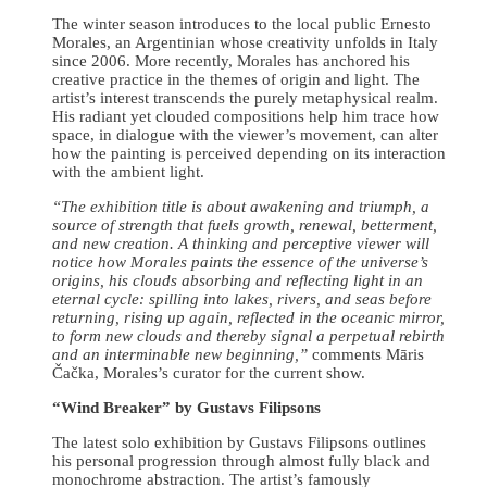
The winter season introduces to the local public Ernesto
Morales, an Argentinian whose creativity unfolds in Italy
since 2006. More recently, Morales has anchored his
creative practice in the themes of origin and light. The
artist’s interest transcends the purely metaphysical realm.
His radiant yet clouded compositions help him trace how
space, in dialogue with the viewer’s movement, can alter
how the painting is perceived depending on its interaction
with the ambient light.
“The exhibition title is about awakening and triumph, a
source of strength that fuels growth, renewal, betterment,
and new creation. A thinking and perceptive viewer will
notice how Morales paints the essence of the universe’s
origins, his clouds absorbing and reflecting light in an
eternal cycle: spilling into lakes, rivers, and seas before
returning, rising up again, reflected in the oceanic mirror,
to form new clouds and thereby signal a perpetual rebirth
and an interminable new beginning,”
comments Māris
Čačka, Morales’s curator for the current show.
“Wind Breaker” by Gustavs Filipsons
The latest solo exhibition by Gustavs Filipsons outlines
his personal progression through almost fully black and
monochrome abstraction. The artist’s famously