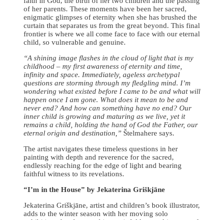
faith in God, the birth of her two children and the passing
of her parents. These moments have been her sacred,
enigmatic glimpses of eternity when she has brushed the
curtain that separates us from the great beyond. This final
frontier is where we all come face to face with our eternal
child, so vulnerable and genuine.
“A shining image flashes in the cloud of light that is my
childhood – my first awareness of eternity and time,
infinity and space. Immediately, ageless archetypal
questions are storming through my fledgling mind. I’m
wondering what existed before I came to be and what will
happen once I am gone. What does it mean to be and
never end? And how can something have no end? Our
inner child is growing and maturing as we live, yet it
remains a child, holding the hand of God the Father, our
eternal origin and destination,”
Štelmahere says.
The artist navigates these timeless questions in her
painting with depth and reverence for the sacred,
endlessly reaching for the edge of light and bearing
faithful witness to its revelations.
“I’m in the House” by Jekaterina Griškjāne
Jekaterina Griškjāne, artist and children’s book illustrator,
adds to the winter season with her moving solo