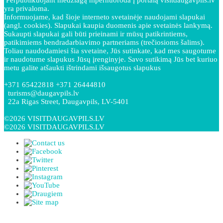
yra privaloma.
Informuojame, kad šioje interneto svetainėje naudojami slapukai
(angl. cookies). Slapukai kaupia duomenis apie svetainės lankymą.
Sukaupti slapukai gali būti prieinami ir mūsų patikrintiems,
patikimiems bendradarbiavimo partneriams (trečiosioms šalims).
Toliau naudodamiesi šia svetaine, Jūs sutinkate, kad mes saugotume
ir naudotume slapukus Jūsų įrenginyje. Savo sutikimą Jūs bet kuriuo
metu galite atšaukti ištrindami išsaugotus slapukus
+371 65422818 +371 26444810
turisms@daugavpils.lv
22a Rigas Street, Daugavpils, LV-5401
©2026 VISITDAUGAVPILS.LV
©2026 VISITDAUGAVPILS.LV