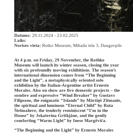
Datums:
29.11.2024 - 23.02.2025
Laiks:
Norises vieta:
Rotko Museum, Mihaila iela 3, Daugavpils
At 4 p.m. on Friday, 29 November, the Rothko
Museum will launch its winter season, closing the year
with six profoundly moving exhibitions. The season’s
international dimension comes from “The Beginning
and the Light”, a metaphysically oriented solo
exhibition by the Italian-Argentine artist Ernesto
Morales. Also on show are five domestic projects – the
sombre and expressive “Wind Breaker” by Gustavs
Filipsons, the enigmatic “Islands” by Mārtiņš Zitmanis,
the spiritual and luminous “Eternal Child” by Ruta
Štelmahere, the tenderly reminiscent “I’m in the
House” by Jekaterina Griškjāne, and the gently
comforting “Warm Light” by Inese Margēviča.
“The Beginning and the Light” by Ernesto Morales