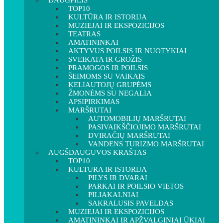
DAUGPILIS
TOP10
KULTŪRA IR ISTORIJA
MUZIEJAI IR EKSPOZICIJOS
TEATRAS
AMATININKAI
AKTYVUS POILSIS IR NUOTYKIAI
SVEIKATA IR GROŽIS
PRAMOGOS IR POILSIS
ŠEIMOMS SU VAIKAIS
KELIAUTOJŲ GRUPĖMS
ŽMONĖMS SU NEGALIA
APSIPIRKIMAS
MARŠRUTAI
AUTOMOBILIŲ MARŠRUTAI
PASIVAIKŠČIOJIMO MARŠRUTAI
DVIRAČIŲ MARŠRUTAI
VANDENS TURIZMO MARŠRUTAI
AUGŠDAUGUVOS KRAŠTAS
TOP10
KULTŪRA IR ISTORIJA
PILYS IR DVARAI
PARKAI IR POILSIO VIETOS
PILIAKALNIAI
SAKRALUSIS PAVELDAS
MUZIEJAI IR EKSPOZICIJOS
AMATININKAI IR APŽVALGINIAI ŪKIAI