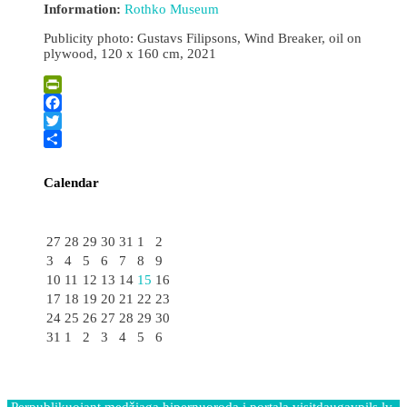
Information:
Rothko Museum
Publicity photo: Gustavs Filipsons, Wind Breaker, oil on
plywood, 120 x 160 cm, 2021
PrintFriendly
Facebook
Twitter
Share
Calendar
rugpjūčio
27
28
29
30
31
1
2
3
4
5
6
7
8
9
10
11
12
13
14
15
16
17
18
19
20
21
22
23
24
25
26
27
28
29
30
31
1
2
3
4
5
6
Perpublikuojant medžiagą hipernuoroda į portalą visitdaugavpils.lv