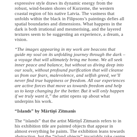
expressive style draws its dynamic energy from the
robust, wind-beaten shores of Kurzeme, the western
coastal region of his native Latvia. The vastness that
unfolds within the black in Filipsons’s paintings defies all
spatial boundaries and dimensions. What happens in the
dark is both irrational and mesmerising, and the layered
textures seem to be suggesting an experience, a dream, a
vision.
“The images appearing in my work are beacons that
guide my soul on its unfolding journey through the dark –
a voyage that will ultimately bring me home. We all seek
inner peace and balance, but without us diving deep into
our souls, without profound purification that will cleanse
us from our fears, malevolence, and selfish greed, we’ll
never find true happiness or freedom. All our experiences
are active forces that move us towards freedom and help
us to keep changing for the better. But it will only happen
if we truly want it,”
the artist opens up about what
underpins his work.
“Islands” by Mārtiņš Zitmanis
The “islands” that the artist Mārtiņš Zitmanis refers to in
his exhibition title are painted objects that appear in
almost everything he paints. The exhibition leans towards
abstraction, but the “island objects” invariably take centre