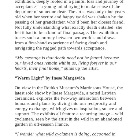
exhibition, deeply rooted in a painful loss and journey of
acceptance – a young mind trying to make sense of the
departure of someone dear. The artist was only nine years
old when her secure and happy world was shaken by the
passing of her grandfather, who’d been her closest friend.
Not fully understanding what exactly death entailed, she
felt it had to be a kind of final passage. The exhibition
traces such a journey between two worlds and draws
from a first-hand experience of facing death and
navigating the rugged path towards acceptance.
“My message is that death need not be feared because
our loved ones remain within us, living forever in our
hearts, their final home,”
sums up the artist.
“Warm Light” by Inese Margēviča
On view in the Rothko Museum’s Martinsons House, the
latest solo show by Inese Margēviča, a noted Latvian
ceramicist, explores the two-way interaction between
humans and plants by diving into our reciprocity and
energy exchange, which gives us inspiration, solace and
support. The exhibits all feature a recurring image – wild
cyclamen, seen by the artist in the wild in an abandoned
garden in off-season France.
“I wonder what wild cyclamen is doing, cocooned in