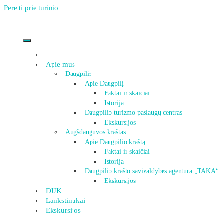
Pereiti prie turinio
Apie mus
Daugpilis
Apie Daugpilį
Faktai ir skaičiai
Istorija
Daugpilio turizmo paslaugų centras
Ekskursijos
Augšdauguvos kraštas
Apie Daugpilio kraštą
Faktai ir skaičiai
Istorija
Daugpilio krašto savivaldybės agentūra „TAKA
Ekskursijos
DUK
Lankstinukai
Ekskursijos