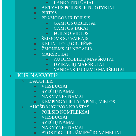
LANKYTINI ŪKIAI
AKTYVUS POILSIS IR NUOTYKIAI
PIRTYS
PRAMOGOS IR POILSIS
GAMTOS OBJEKTAI
GAMTOS TAKAI
POILSIO VIETOS
ŠEIMOMS SU VAIKAIS
KELIAUTOJŲ GRUPĖMS
ŽMONĖMS SU NEGALIA
MARŠRUTAI
AUTOMOBILIŲ MARŠRUTAI
DVIRAČIŲ MARŠRUTAI
VANDENS TURIZMO MARŠRUTAI
KUR NAKVOTI?
DAUGPILIS
VIEŠBUČIAI
SVEČIŲ NAMAI
NAKVYNĖS NAMAI
KEMPINGAI IR PALAPINIŲ VIETOS
AUGŠDAUGUVOS KRAŠTAS
POILSIO KOMPLEKSAI
VIEŠBUČIAI
SVEČIŲ NAMAI
NAKVYNĖS NAMAI
ATOSTOGŲ IR UŽMIESČIO NAMELIAI