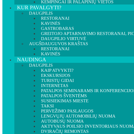
KEMPINGAI IR PALAPINIŲ VIETOS
KUR PAVALGYTI?
DAUGPILIS
RESTORANAI
KAVINĖS
GASTROBARAS
GREITOJO APTARNAVIMO RESTORANAI, PIC
DAUGPILIO VIRTUVĖ
AUGŠDAUGUVOS KRAŠTAS
RESTORANAI
KAVINĖS
NAUDINGA
DAUGPILIS
KAIP ATVYKTI?
EKSKURSIJOS
TURISTŲ GIDAI
INTERNETAS
PATALPOS SEMINARAMS IR KONFERENCIJ
PATALPOS ŠVENTĖMS
SUSISIEKIMAS MIESTE
TAKSI
PERVEŽIMO PASLAUGOS
LENGVŲJŲ AUTOMOBILIŲ NUOMA
AUTOBUSŲ NUOMA
AKTYVAUS POILSIO INVENTORIAUS NUOM
DVIRAČIŲ REMONTAS