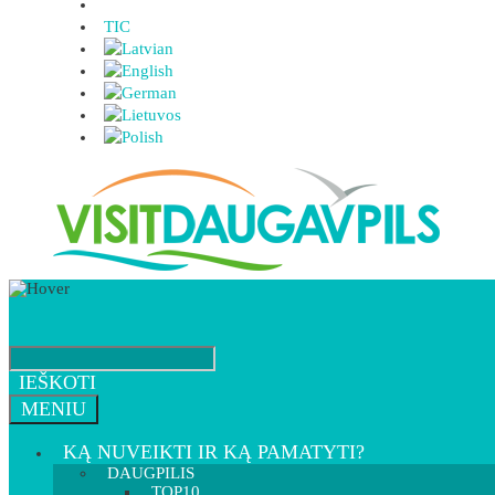
TIC
IEŠKOTI
MENIU
KĄ NUVEIKTI IR KĄ PAMATYTI?
DAUGPILIS
TOP10