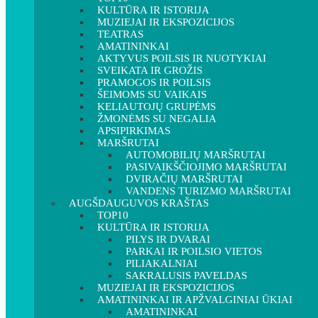
KULTŪRA IR ISTORIJA
MUZIEJAI IR EKSPOZICIJOS
TEATRAS
AMATININKAI
AKTYVUS POILSIS IR NUOTYKIAI
SVEIKATA IR GROŽIS
PRAMOGOS IR POILSIS
ŠEIMOMS SU VAIKAIS
KELIAUTOJŲ GRUPĖMS
ŽMONĖMS SU NEGALIA
APSIPIRKIMAS
MARŠRUTAI
AUTOMOBILIŲ MARŠRUTAI
PASIVAIKŠČIOJIMO MARŠRUTAI
DVIRAČIŲ MARŠRUTAI
VANDENS TURIZMO MARŠRUTAI
AUGŠDAUGUVOS KRAŠTAS
TOP10
KULTŪRA IR ISTORIJA
PILYS IR DVARAI
PARKAI IR POILSIO VIETOS
PILIAKALNIAI
SAKRALUSIS PAVELDAS
MUZIEJAI IR EKSPOZICIJOS
AMATININKAI IR APŽVALGINIAI ŪKIAI
AMATININKAI