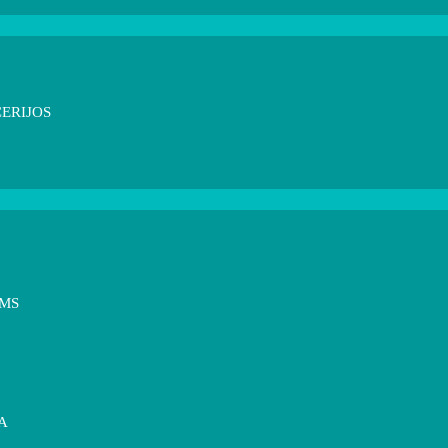
ERIJOS
OMS
A