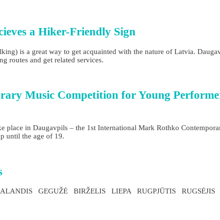
ieves a Hiker-Friendly Sign
lking) is a great way to get acquainted with the nature of Latvia. Dauga
g routes and get related services.
ary Music Competition for Young Performers 
ake place in Daugavpils – the 1st International Mark Rothko Contempor
 until the age of 19.
s
OVAS BALANDIS GEGUŽĖ BIRŽELIS LIEPA RUGPJŪTIS RUGSĖJI