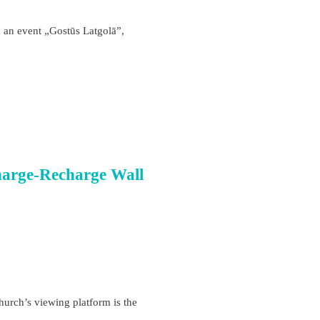
an event „Gostūs Latgolā”,
harge-Recharge Wall
church’s viewing platform is the