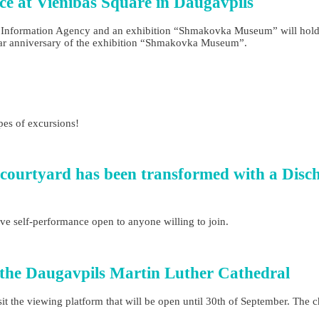
ce at Vienības Square in Daugavpils
Information Agency and an exhibition “Shmakovka Museum” will hold 
5-year anniversary of the exhibition “Shmakovka Museum”.
pes of excursions!
courtyard has been transformed with a Disc
ve self-performance open to anyone willing to join.
 the Daugavpils Martin Luther Cathedral
sit the viewing platform that will be open until 30th of September. The 