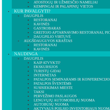
ATOSTOGŲ IR UŽMIESČIO NAMELIAI
KEMPINGAI IR PALAPINIŲ VIETOS
KUR PAVALGYTI?
DAUGPILIS
RESTORANAI
KAVINĖS
GASTROBARAS
GREITOJO APTARNAVIMO RESTORANAI, PIC
DAUGPILIO VIRTUVĖ
AUGŠDAUGUVOS KRAŠTAS
RESTORANAI
KAVINĖS
NAUDINGA
DAUGPILIS
KAIP ATVYKTI?
EKSKURSIJOS
TURISTŲ GIDAI
INTERNETAS
PATALPOS SEMINARAMS IR KONFERENCIJ
PATALPOS ŠVENTĖMS
SUSISIEKIMAS MIESTE
TAKSI
PERVEŽIMO PASLAUGOS
LENGVŲJŲ AUTOMOBILIŲ NUOMA
AUTOBUSŲ NUOMA
AKTYVAUS POILSIO INVENTORIAUS NUOM