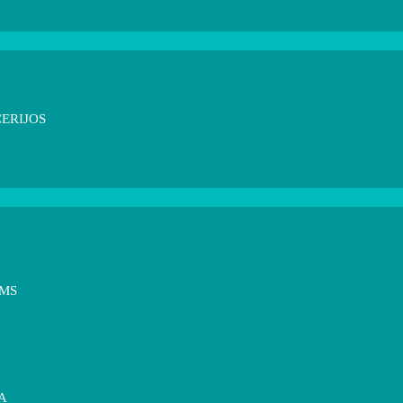
ERIJOS
OMS
A