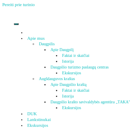
Pereiti prie turinio
Apie mus
Daugpilis
Apie Daugpilį
Faktai ir skaičiai
Istorija
Daugpilio turizmo paslaugų centras
Ekskursijos
Augšdauguvos kraštas
Apie Daugpilio kraštą
Faktai ir skaičiai
Istorija
Daugpilio krašto savivaldybės agentūra „TAKA
Ekskursijos
DUK
Lankstinukai
Ekskursijos