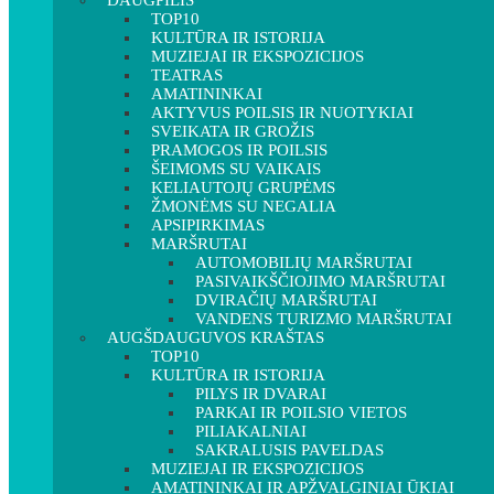
DAUGPILIS
TOP10
KULTŪRA IR ISTORIJA
MUZIEJAI IR EKSPOZICIJOS
TEATRAS
AMATININKAI
AKTYVUS POILSIS IR NUOTYKIAI
SVEIKATA IR GROŽIS
PRAMOGOS IR POILSIS
ŠEIMOMS SU VAIKAIS
KELIAUTOJŲ GRUPĖMS
ŽMONĖMS SU NEGALIA
APSIPIRKIMAS
MARŠRUTAI
AUTOMOBILIŲ MARŠRUTAI
PASIVAIKŠČIOJIMO MARŠRUTAI
DVIRAČIŲ MARŠRUTAI
VANDENS TURIZMO MARŠRUTAI
AUGŠDAUGUVOS KRAŠTAS
TOP10
KULTŪRA IR ISTORIJA
PILYS IR DVARAI
PARKAI IR POILSIO VIETOS
PILIAKALNIAI
SAKRALUSIS PAVELDAS
MUZIEJAI IR EKSPOZICIJOS
AMATININKAI IR APŽVALGINIAI ŪKIAI