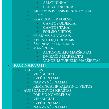
AMATININKAI
LANKYTINI ŪKIAI
AKTYVUS POILSIS IR NUOTYKIAI
PIRTYS
PRAMOGOS IR POILSIS
GAMTOS OBJEKTAI
GAMTOS TAKAI
POILSIO VIETOS
ŠEIMOMS SU VAIKAIS
KELIAUTOJŲ GRUPĖMS
ŽMONĖMS SU NEGALIA
MARŠRUTAI
AUTOMOBILIŲ MARŠRUTAI
DVIRAČIŲ MARŠRUTAI
VANDENS TURIZMO MARŠRUTAI
KUR NAKVOTI?
DAUGPILIS
VIEŠBUČIAI
SVEČIŲ NAMAI
NAKVYNĖS NAMAI
KEMPINGAI IR PALAPINIŲ VIETOS
AUGŠDAUGUVOS KRAŠTAS
POILSIO KOMPLEKSAI
VIEŠBUČIAI
SVEČIŲ NAMAI
NAKVYNĖS NAMAI