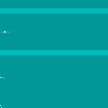
ERIJOS
OMS
A