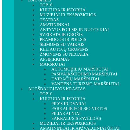
DAUGPILIS
TOP10
KULTŪRA IR ISTORIJA
MUZIEJAI IR EKSPOZICIJOS
TEATRAS
AMATININKAI
AKTYVUS POILSIS IR NUOTYKIAI
SVEIKATA IR GROŽIS
PRAMOGOS IR POILSIS
ŠEIMOMS SU VAIKAIS
KELIAUTOJŲ GRUPĖMS
ŽMONĖMS SU NEGALIA
APSIPIRKIMAS
MARŠRUTAI
AUTOMOBILIŲ MARŠRUTAI
PASIVAIKŠČIOJIMO MARŠRUTAI
DVIRAČIŲ MARŠRUTAI
VANDENS TURIZMO MARŠRUTAI
AUGŠDAUGUVOS KRAŠTAS
TOP10
KULTŪRA IR ISTORIJA
PILYS IR DVARAI
PARKAI IR POILSIO VIETOS
PILIAKALNIAI
SAKRALUSIS PAVELDAS
MUZIEJAI IR EKSPOZICIJOS
AMATININKAI IR APŽVALGINIAI ŪKIAI