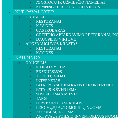
ATOSTOGŲ IR UŽMIESČIO NAMELIAI
KEMPINGAI IR PALAPINIŲ VIETOS
KUR PAVALGYTI?
DAUGPILIS
RESTORANAI
KAVINĖS
GASTROBARAS
GREITOJO APTARNAVIMO RESTORANAI, PIC
DAUGPILIO VIRTUVĖ
AUGŠDAUGUVOS KRAŠTAS
RESTORANAI
KAVINĖS
NAUDINGA
DAUGPILIS
KAIP ATVYKTI?
EKSKURSIJOS
TURISTŲ GIDAI
INTERNETAS
PATALPOS SEMINARAMS IR KONFERENCIJ
PATALPOS ŠVENTĖMS
SUSISIEKIMAS MIESTE
TAKSI
PERVEŽIMO PASLAUGOS
LENGVŲJŲ AUTOMOBILIŲ NUOMA
AUTOBUSŲ NUOMA
AKTYVAUS POILSIO INVENTORIAUS NUOM