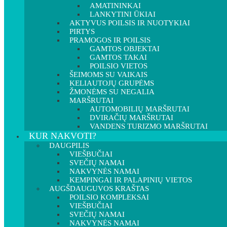
AMATININKAI
LANKYTINI ŪKIAI
AKTYVUS POILSIS IR NUOTYKIAI
PIRTYS
PRAMOGOS IR POILSIS
GAMTOS OBJEKTAI
GAMTOS TAKAI
POILSIO VIETOS
ŠEIMOMS SU VAIKAIS
KELIAUTOJŲ GRUPĖMS
ŽMONĖMS SU NEGALIA
MARŠRUTAI
AUTOMOBILIŲ MARŠRUTAI
DVIRAČIŲ MARŠRUTAI
VANDENS TURIZMO MARŠRUTAI
KUR NAKVOTI?
DAUGPILIS
VIEŠBUČIAI
SVEČIŲ NAMAI
NAKVYNĖS NAMAI
KEMPINGAI IR PALAPINIŲ VIETOS
AUGŠDAUGUVOS KRAŠTAS
POILSIO KOMPLEKSAI
VIEŠBUČIAI
SVEČIŲ NAMAI
NAKVYNĖS NAMAI