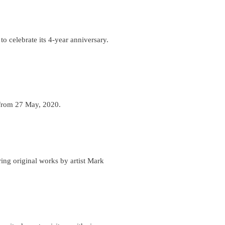
o celebrate its 4-year anniversary.
g from 27 May, 2020.
ing original works by artist Mark