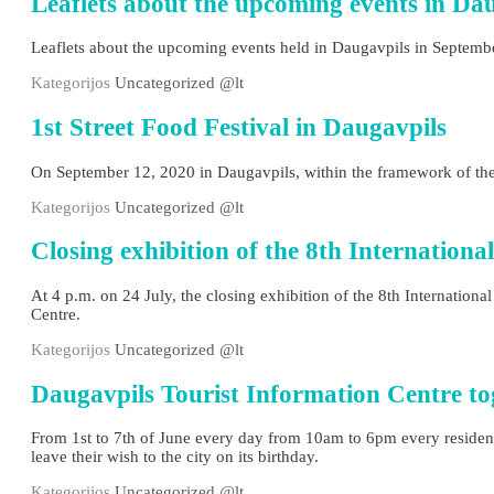
Leaflets about the upcoming events in Dau
Leaflets about the upcoming events held in Daugavpils in Septembe
Kategorijos
Uncategorized @lt
1st Street Food Festival in Daugavpils
On September 12, 2020 in Daugavpils, within the framework of the Rī
Kategorijos
Uncategorized @lt
Closing exhibition of the 8th Internatio
At 4 p.m. on 24 July, the closing exhibition of the 8th Intern
Centre.
Kategorijos
Uncategorized @lt
Daugavpils Tourist Information Centre tog
From 1st to 7th of June every day from 10am to 6pm every resident a
leave their wish to the city on its birthday.
Kategorijos
Uncategorized @lt