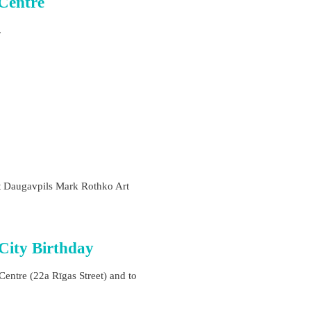
 Centre
.
t Daugavpils Mark Rothko Art
 City Birthday
Centre (22a Rīgas Street) and to