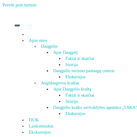
Pereiti prie turinio
Apie mus
Daugpilis
Apie Daugpilį
Faktai ir skaičiai
Istorija
Daugpilio turizmo paslaugų centras
Ekskursijos
Augšdauguvos kraštas
Apie Daugpilio kraštą
Faktai ir skaičiai
Istorija
Daugpilio krašto savivaldybės agentūra „TAKA
Ekskursijos
DUK
Lankstinukai
Ekskursijos