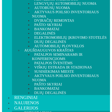
LENGVŲJŲ AUTOMOBILIŲ NUOMA
AUTOBUSŲ NUOMA
AKTYVAUS POILSIO INVENTORIAUS
NUOMA
DVIRAČIŲ REMONTAS
PAŠTO SKYRIAI
BANKOMATAI
DEGALINĖS
ELEKTROMOBILIŲ ĮKROVIMO STOTELĖS
DUJŲ DEGALINĖS
AUTOMOBILIŲ PLOVYKLOS
AUGŠDAUGUVOS KRAŠTAS
PATALPOS SEMINARAMS IR
KONFERENCIJOMS
PATALPOS ŠVENTĖMS
VIŠKIŲ ESTRADA IR STADIONAS
SUSISIEKIMAS MIESTE
AKTYVAUS POILSIO INVENTORIAUS
NUOMA
PAŠTO SKYRIAI
BANKOMATAI
DUJŲ DEGALINĖS
RENGINIAI
NAUJIENOS
GALERIJOS