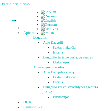
Pereiti prie turinio
Apie mus
Daugpilis
Apie Daugpilį
Faktai ir skaičiai
Istorija
Daugpilio turizmo paslaugų centras
Ekskursijos
Augšdauguvos kraštas
Apie Daugpilio kraštą
Faktai ir skaičiai
Istorija
Daugpilio krašto savivaldybės agentūra
„TAKA“
Ekskursijos
DUK
Lankstinukai