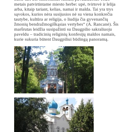
metais patvirtintame miesto herbe: upė, tvirtovė ir lelija
arba, kitaip tariant, kelias, namai ir malda. Tai yra trys
sąvokos, kurios nėra susijusios nė su viena konkrečia
tautybe, kultūra ar religija, o liudija čia gyvenančių
žmonių bendražmogiškąsias vertybes“ (A. Rancanė). Šis
maršrutas leidžia susipažinti su Daugpilio sakraliuoju
paveldu – tradicinių religinių konfesijų maldos namais,
kurie sukuria būtent Daugpiliui būdingą panoramą.