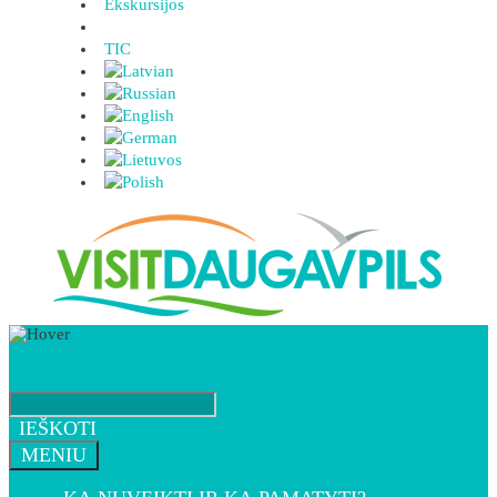
Ekskursijos
TIC
IEŠKOTI
MENIU