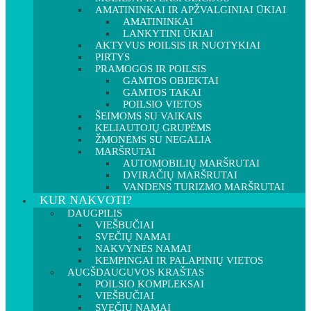
AMATININKAI IR APŽVALGINIAI ŪKIAI
AMATININKAI
LANKYTINI ŪKIAI
AKTYVUS POILSIS IR NUOTYKIAI
PIRTYS
PRAMOGOS IR POILSIS
GAMTOS OBJEKTAI
GAMTOS TAKAI
POILSIO VIETOS
ŠEIMOMS SU VAIKAIS
KELIAUTOJŲ GRUPĖMS
ŽMONĖMS SU NEGALIA
MARŠRUTAI
AUTOMOBILIŲ MARŠRUTAI
DVIRAČIŲ MARŠRUTAI
VANDENS TURIZMO MARŠRUTAI
KUR NAKVOTI?
DAUGPILIS
VIEŠBUČIAI
SVEČIŲ NAMAI
NAKVYNĖS NAMAI
KEMPINGAI IR PALAPINIŲ VIETOS
AUGŠDAUGUVOS KRAŠTAS
POILSIO KOMPLEKSAI
VIEŠBUČIAI
SVEČIŲ NAMAI