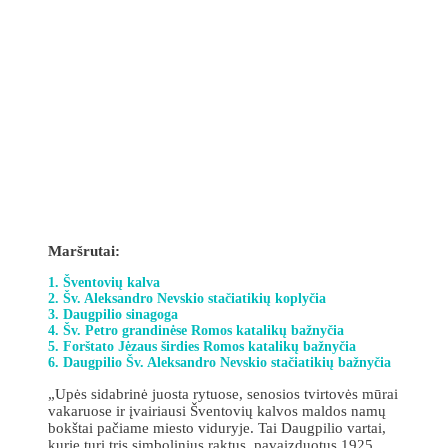
Maršrutai:
1. Šventovių kalva
2. Šv. Aleksandro Nevskio stačiatikių koplyčia
3. Daugpilio sinagoga
4. Šv. Petro grandinėse Romos katalikų bažnyčia
5. Forštato Jėzaus širdies Romos katalikų bažnyčia
6. Daugpilio Šv. Aleksandro Nevskio stačiatikių bažnyčia
„Upės sidabrinė juosta rytuose, senosios tvirtovės mūrai
vakaruose ir įvairiausi Šventovių kalvos maldos namų
bokštai pačiame miesto viduryje. Tai Daugpilio vartai,
kurie turi tris simbolinius raktus, pavaizduotus 1925