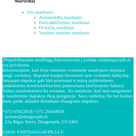
Maršrutai
Visi maršrutai
Automobilių maršrutai
Pasivaikščiojimo maršrutai
Dviračių maršrutai
Vandens turizmo maršrutai
Perpublikuojant medžiagą hipernuoroda į portalą visitdaugavpils.lv
yra privaloma.
Informuojame, kad šioje interneto svetainėje naudojami slapukai
(angl. cookies). Slapukai kaupia duomenis apie svetainės lankymą.
Sukaupti slapukai gali būti prieinami ir mūsų patikrintiems,
patikimiems bendradarbiavimo partneriams (trečiosioms šalims).
Toliau naudodamiesi šia svetaine, Jūs sutinkate, kad mes saugotume
ir naudotume slapukus Jūsų įrenginyje. Savo sutikimą Jūs bet kuriuo
metu galite atšaukti ištrindami išsaugotus slapukus
+371 65422818 +371 26444810
turisms@daugavpils.lv
22a Rigas Street, Daugavpils, LV-5401
©2026 VISITDAUGAVPILS.LV