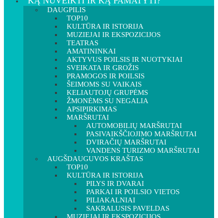
KĄ NUVEIKTI IR KĄ PAMATYTI?
DAUGPILIS
TOP10
KULTŪRA IR ISTORIJA
MUZIEJAI IR EKSPOZICIJOS
TEATRAS
AMATININKAI
AKTYVUS POILSIS IR NUOTYKIAI
SVEIKATA IR GROŽIS
PRAMOGOS IR POILSIS
ŠEIMOMS SU VAIKAIS
KELIAUTOJŲ GRUPĖMS
ŽMONĖMS SU NEGALIA
APSIPIRKIMAS
MARŠRUTAI
AUTOMOBILIŲ MARŠRUTAI
PASIVAIKŠČIOJIMO MARŠRUTAI
DVIRAČIŲ MARŠRUTAI
VANDENS TURIZMO MARŠRUTAI
AUGŠDAUGUVOS KRAŠTAS
TOP10
KULTŪRA IR ISTORIJA
PILYS IR DVARAI
PARKAI IR POILSIO VIETOS
PILIAKALNIAI
SAKRALUSIS PAVELDAS
MUZIEJAI IR EKSPOZICIJOS