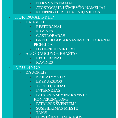
NAKVYNĖS NAMAI
ATOSTOGŲ IR UŽMIESČIO NAMELIAI
KEMPINGAI IR PALAPINIŲ VIETOS
KUR PAVALGYTI?
DAUGPILIS
RESTORANAI
KAVINĖS
GASTROBARAS
GREITOJO APTARNAVIMO RESTORANAI,
PICERIJOS
DAUGPILIO VIRTUVĖ
AUGŠDAUGUVOS KRAŠTAS
RESTORANAI
KAVINĖS
NAUDINGA
DAUGPILIS
KAIP ATVYKTI?
EKSKURSIJOS
TURISTŲ GIDAI
INTERNETAS
PATALPOS SEMINARAMS IR
KONFERENCIJOMS
PATALPOS ŠVENTĖMS
SUSISIEKIMAS MIESTE
TAKSI
PERVEŽIMO PASLAUGOS