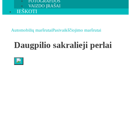
FOTOGRAFIJOS
VAIZDO ĮRAŠAI
IEŠKOTI
Automobilių maršrutai
Pasivaikščiojimo maršrutai
Daugpilio sakralieji perlai