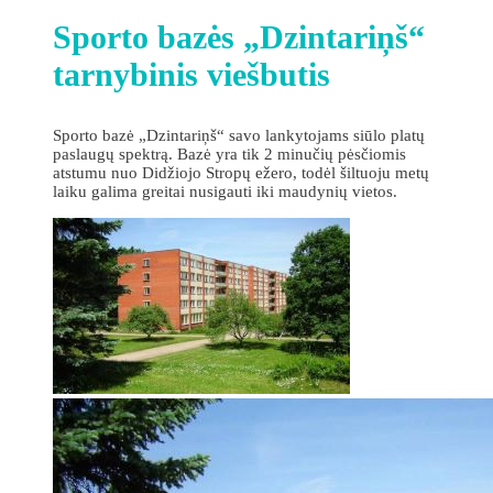
Sporto bazės „Dzintariņš“
tarnybinis viešbutis
Sporto bazė „Dzintariņš“ savo lankytojams siūlo platų
paslaugų spektrą. Bazė yra tik 2 minučių pėsčiomis
atstumu nuo Didžiojo Stropų ežero, todėl šiltuoju metų
laiku galima greitai nusigauti iki maudynių vietos.