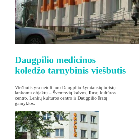
Daugpilio medicinos
koledžo tarnybinis viešbutis
Viešbutis yra netoli nuo Daugpilio žymiausių turistų
lankomų objektų – Šventovių kalvos, Rusų kultūros
centro, Lenkų kultūros centro ir Daugpilio šratų
gamyklos.