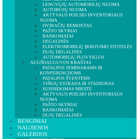
LENGVŲJŲ AUTOMOBILIŲ NUOMA
AUTOBUSŲ NUOMA
AKTYVAUS POILSIO INVENTORIAUS
NUOMA
DVIRAČIŲ REMONTAS
PAŠTO SKYRIAI
BANKOMATAI
DEGALINĖS
ELEKTROMOBILIŲ ĮKROVIMO STOTELĖS
DUJŲ DEGALINĖS
AUTOMOBILIŲ PLOVYKLOS
AUGŠDAUGUVOS KRAŠTAS
PATALPOS SEMINARAMS IR
KONFERENCIJOMS
PATALPOS ŠVENTĖMS
VIŠKIŲ ESTRADA IR STADIONAS
SUSISIEKIMAS MIESTE
AKTYVAUS POILSIO INVENTORIAUS
NUOMA
PAŠTO SKYRIAI
BANKOMATAI
DUJŲ DEGALINĖS
RENGINIAI
NAUJIENOS
GALERIJOS