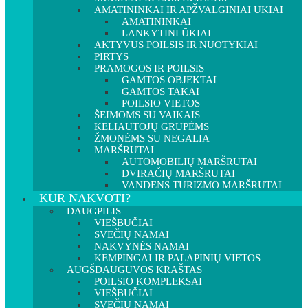
AMATININKAI IR APŽVALGINIAI ŪKIAI
AMATININKAI
LANKYTINI ŪKIAI
AKTYVUS POILSIS IR NUOTYKIAI
PIRTYS
PRAMOGOS IR POILSIS
GAMTOS OBJEKTAI
GAMTOS TAKAI
POILSIO VIETOS
ŠEIMOMS SU VAIKAIS
KELIAUTOJŲ GRUPĖMS
ŽMONĖMS SU NEGALIA
MARŠRUTAI
AUTOMOBILIŲ MARŠRUTAI
DVIRAČIŲ MARŠRUTAI
VANDENS TURIZMO MARŠRUTAI
KUR NAKVOTI?
DAUGPILIS
VIEŠBUČIAI
SVEČIŲ NAMAI
NAKVYNĖS NAMAI
KEMPINGAI IR PALAPINIŲ VIETOS
AUGŠDAUGUVOS KRAŠTAS
POILSIO KOMPLEKSAI
VIEŠBUČIAI
SVEČIŲ NAMAI