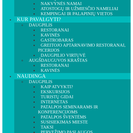
NAKVYNĖS NAMAI
ATOSTOGŲ IR UŽMIESČIO NAMELIAI
KEMPINGAI IR PALAPINIŲ VIETOS
KUR PAVALGYTI?
DAUGPILIS
RESTORANAI
KAVINĖS
GASTROBARAS
GREITOJO APTARNAVIMO RESTORANAI,
PICERIJOS
DAUGPILIO VIRTUVĖ
AUGŠDAUGUVOS KRAŠTAS
RESTORANAI
KAVINĖS
NAUDINGA
DAUGPILIS
KAIP ATVYKTI?
EKSKURSIJOS
TURISTŲ GIDAI
INTERNETAS
PATALPOS SEMINARAMS IR
KONFERENCIJOMS
PATALPOS ŠVENTĖMS
SUSISIEKIMAS MIESTE
TAKSI
PERVEŽIMO PASLAUGOS