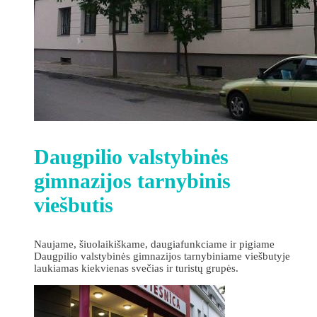
Daugpilio valstybinės
gimnazijos tarnybinis
viešbutis
Naujame, šiuolaikiškame, daugiafunkciame ir pigiame
Daugpilio valstybinės gimnazijos tarnybiniame viešbutyje
laukiamas kiekvienas svečias ir turistų grupės.