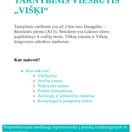
TARNYBINIS VIEŠBUTIS
„VIŠĶI“
Tarnybinis viešbutis yra už 2 km nuo Daugpilio –
Rėzeknės plento (A13). Netoliese yra Luknos ežero
paplūdimys ir valčių stotis, Viškių estrada ir Viškių
lengvosios atletikos stadionas.
Kur nakvoti?
Kur nakvoti?
Viešbučiai
Svečių namai
Nakvynės namai
Poilsio kompleksai
Atostogų ir užmiesčio nameliai
Kempingai ir palapinių vietos
Perpublikuojant medžiagą hipernuoroda į portalą visitdaugavpils.lv
yra privaloma.