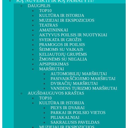
KĄ NUVEIKTI IR KĄ PAMATYTI?
DAUGPILIS
TOP10
KULTŪRA IR ISTORIJA
MUZIEJAI IR EKSPOZICIJOS
TEATRAS
AMATININKAI
AKTYVUS POILSIS IR NUOTYKIAI
SVEIKATA IR GROŽIS
PRAMOGOS IR POILSIS
ŠEIMOMS SU VAIKAIS
KELIAUTOJŲ GRUPĖMS
ŽMONĖMS SU NEGALIA
APSIPIRKIMAS
MARŠRUTAI
AUTOMOBILIŲ MARŠRUTAI
PASIVAIKŠČIOJIMO MARŠRUTAI
DVIRAČIŲ MARŠRUTAI
VANDENS TURIZMO MARŠRUTAI
AUGŠDAUGUVOS KRAŠTAS
TOP10
KULTŪRA IR ISTORIJA
PILYS IR DVARAI
PARKAI IR POILSIO VIETOS
PILIAKALNIAI
SAKRALUSIS PAVELDAS
MUZIEJAI IR EKSPOZICIJOS