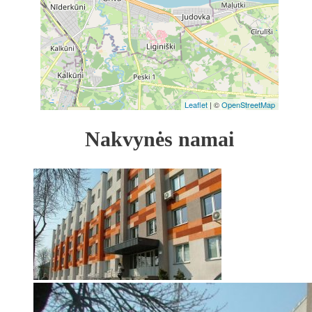
Leaflet
| ©
OpenStreetMap
Nakvynės namai