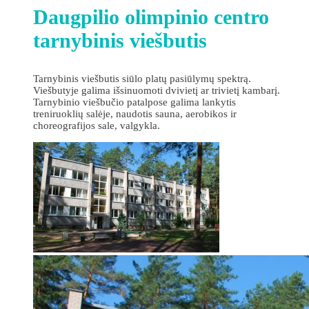
Daugpilio olimpinio centro
tarnybinis viešbutis
Tarnybinis viešbutis siūlo platų pasiūlymų spektrą.
Viešbutyje galima išsinuomoti dvivietį ar trivietį kambarį.
Tarnybinio viešbučio patalpose galima lankytis
treniruoklių salėje, naudotis sauna, aerobikos ir
choreografijos sale, valgykla.