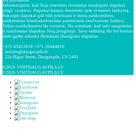
Informuojame, kad šioje interneto svetainėje naudojami slapukai
(angl. cookies). Slapukai kaupia duomenis apie svetainės lankymą.
Sukaupti slapukai gali būti prieinami ir mūsų patikrintiems,
patikimiems bendradarbiavimo partneriams (trečiosioms šalims).
Toliau naudodamiesi šia svetaine, Jūs sutinkate, kad mes saugotume
ir naudotume slapukus Jūsų įrenginyje. Savo sutikimą Jūs bet kuriuo
metu galite atšaukti ištrindami išsaugotus slapukus
+371 65422818 +371 26444810
turisms@daugavpils.lv
22a Rigas Street, Daugavpils, LV-5401
©2026 VISITDAUGAVPILS.LV
©2026 VISITDAUGAVPILS.LV