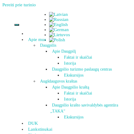
Pereiti prie turinio
Apie mus
Daugpilis
Apie Daugpilį
Faktai ir skaičiai
Istorija
Daugpilio turizmo paslaugų centras
Ekskursijos
Augšdauguvos kraštas
Apie Daugpilio kraštą
Faktai ir skaičiai
Istorija
Daugpilio krašto savivaldybės agentūra
„TAKA“
Ekskursijos
DUK
Lankstinukai