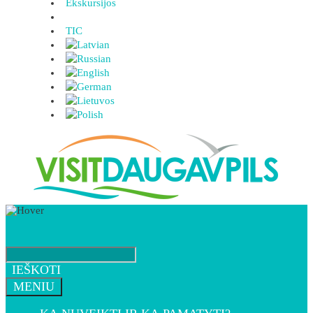
Ekskursijos
TIC
IEŠKOTI
MENIU