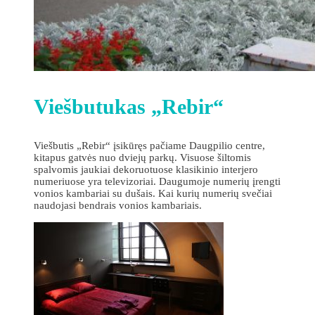
Viešbutukas „Rebir“
Viešbutis „Rebir“ įsikūręs pačiame Daugpilio centre,
kitapus gatvės nuo dviejų parkų. Visuose šiltomis
spalvomis jaukiai dekoruotuose klasikinio interjero
numeriuose yra televizoriai. Daugumoje numerių įrengti
vonios kambariai su dušais. Kai kurių numerių svečiai
naudojasi bendrais vonios kambariais.