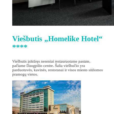
Viešbutis „Homelike Hotel“
****
Viešbutis įsikūręs neseniai restauruotame pastate,
pačiame Daugpilio centre. Šalia viešbučio yra
parduotuvės, kavinės, restoranai ir visos miesto siūlomos
pramogų vietos.