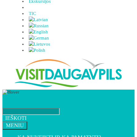
Ekskursijos
TIC
IEŠKOTI
MENIU