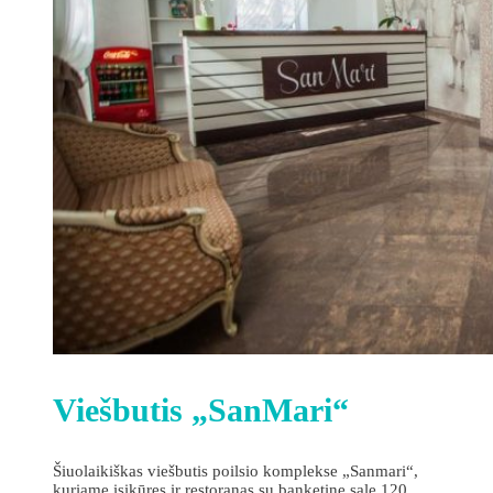
Viešbutis „SanMari“
Šiuolaikiškas viešbutis poilsio komplekse „Sanmari“,
kuriame įsikūręs ir restoranas su banketine sale 120