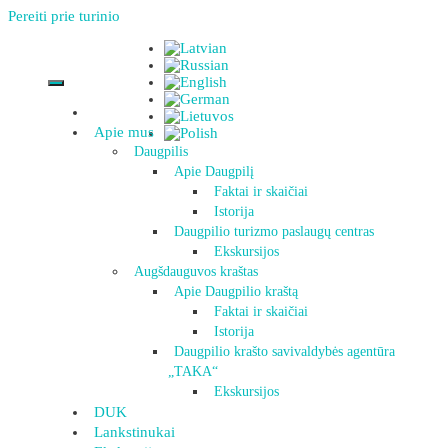
Pereiti prie turinio
Apie mus
Daugpilis
Apie Daugpilį
Faktai ir skaičiai
Istorija
Daugpilio turizmo paslaugų centras
Ekskursijos
Augšdauguvos kraštas
Apie Daugpilio kraštą
Faktai ir skaičiai
Istorija
Daugpilio krašto savivaldybės agentūra
„TAKA“
Ekskursijos
DUK
Lankstinukai