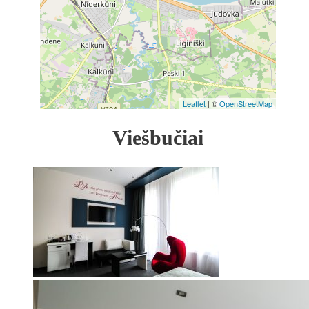
Leaflet
| ©
OpenStreetMap
Viešbučiai