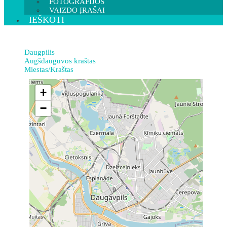
FOTOGRAFIJOS
VAIZDO ĮRAŠAI
IEŠKOTI
Daugpilis
Augšdauguvos kraštas
Miestas/Kraštas
+
−
9