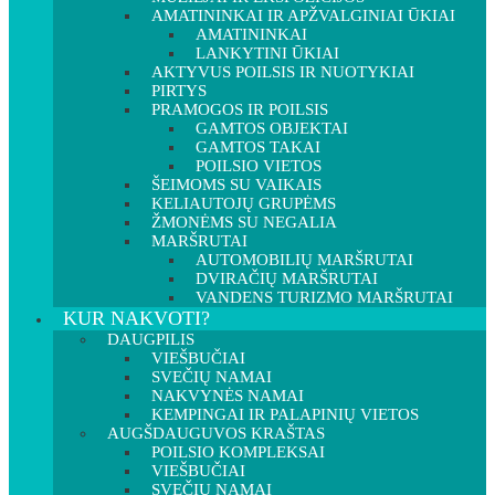
AMATININKAI IR APŽVALGINIAI ŪKIAI
AMATININKAI
LANKYTINI ŪKIAI
AKTYVUS POILSIS IR NUOTYKIAI
PIRTYS
PRAMOGOS IR POILSIS
GAMTOS OBJEKTAI
GAMTOS TAKAI
POILSIO VIETOS
ŠEIMOMS SU VAIKAIS
KELIAUTOJŲ GRUPĖMS
ŽMONĖMS SU NEGALIA
MARŠRUTAI
AUTOMOBILIŲ MARŠRUTAI
DVIRAČIŲ MARŠRUTAI
VANDENS TURIZMO MARŠRUTAI
KUR NAKVOTI?
DAUGPILIS
VIEŠBUČIAI
SVEČIŲ NAMAI
NAKVYNĖS NAMAI
KEMPINGAI IR PALAPINIŲ VIETOS
AUGŠDAUGUVOS KRAŠTAS
POILSIO KOMPLEKSAI
VIEŠBUČIAI
SVEČIŲ NAMAI