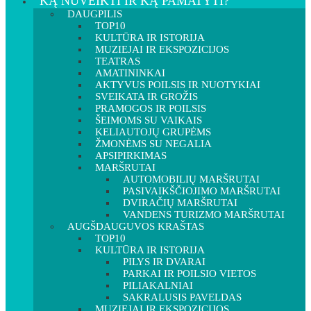
KĄ NUVEIKTI IR KĄ PAMATYTI?
DAUGPILIS
TOP10
KULTŪRA IR ISTORIJA
MUZIEJAI IR EKSPOZICIJOS
TEATRAS
AMATININKAI
AKTYVUS POILSIS IR NUOTYKIAI
SVEIKATA IR GROŽIS
PRAMOGOS IR POILSIS
ŠEIMOMS SU VAIKAIS
KELIAUTOJŲ GRUPĖMS
ŽMONĖMS SU NEGALIA
APSIPIRKIMAS
MARŠRUTAI
AUTOMOBILIŲ MARŠRUTAI
PASIVAIKŠČIOJIMO MARŠRUTAI
DVIRAČIŲ MARŠRUTAI
VANDENS TURIZMO MARŠRUTAI
AUGŠDAUGUVOS KRAŠTAS
TOP10
KULTŪRA IR ISTORIJA
PILYS IR DVARAI
PARKAI IR POILSIO VIETOS
PILIAKALNIAI
SAKRALUSIS PAVELDAS
MUZIEJAI IR EKSPOZICIJOS