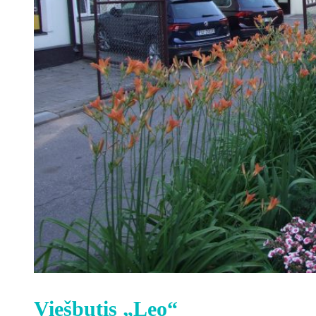
Viešbutis „Leo“