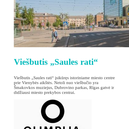
Viešbutis „Saules rati“
Viešbutis „Saules rati“ įsikūręs istoriniame miesto centre
prie Vienybės aikštės. Netoli nuo viešbučio yra
Šmakovkos muziejus, Dubrovino parkas, Rīgas gatvė ir
didžiausi miesto prekybos centrai.