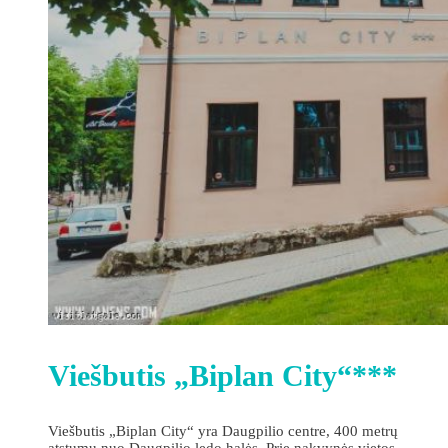
Viešbutis „Biplan City“***
Viešbutis „Biplan City“ yra Daugpilio centre, 400 metrų
atstumu nuo Daugpilio ledo halės. Prie nakvynės vietos