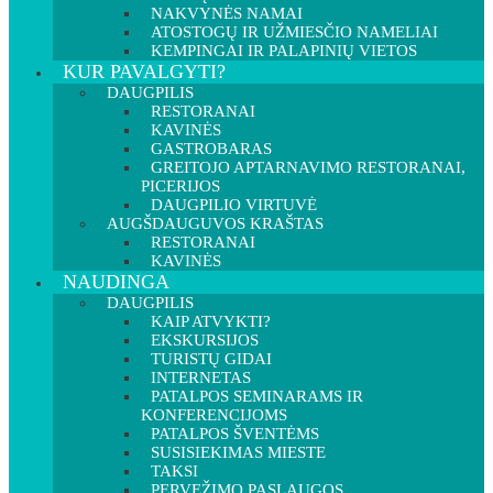
NAKVYNĖS NAMAI
ATOSTOGŲ IR UŽMIESČIO NAMELIAI
KEMPINGAI IR PALAPINIŲ VIETOS
KUR PAVALGYTI?
DAUGPILIS
RESTORANAI
KAVINĖS
GASTROBARAS
GREITOJO APTARNAVIMO RESTORANAI,
PICERIJOS
DAUGPILIO VIRTUVĖ
AUGŠDAUGUVOS KRAŠTAS
RESTORANAI
KAVINĖS
NAUDINGA
DAUGPILIS
KAIP ATVYKTI?
EKSKURSIJOS
TURISTŲ GIDAI
INTERNETAS
PATALPOS SEMINARAMS IR
KONFERENCIJOMS
PATALPOS ŠVENTĖMS
SUSISIEKIMAS MIESTE
TAKSI
PERVEŽIMO PASLAUGOS