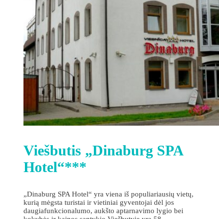
Viešbutis „Dinaburg SPA
Hotel“***
„Dinaburg SPA Hotel“ yra viena iš populiariausių vietų,
kurią mėgsta turistai ir vietiniai gyventojai dėl jos
daugiafunkcionalumo, aukšto aptarnavimo lygio bei
kokybės ir kainos santykio.Viešbutyje yra 58