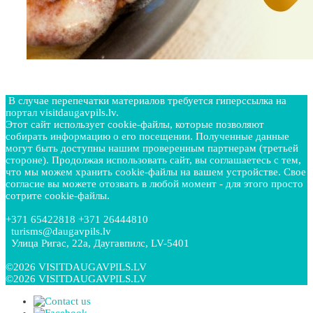
В случае перепечатки материалов требуется гиперссылка на
портал visitdaugavpils.lv.
Этот сайт использует cookie-файлы, которые позволяют
собирать информацию о его посещении. Полученные данные
могут быть доступны нашим проверенным партнерам (третьей
стороне). Продолжая использовать сайт, вы соглашаетесь с тем,
что мы можем хранить cookie-файлы на вашем устройстве. Свое
согласие вы можете отозвать в любой момент - для этого просто
сотрите cookie-файлы.
+371 65422818 +371 26444810
turisms@daugavpils.lv
Улица Ригас, 22a, Даугавпилс, LV-5401
©2026 VISITDAUGAVPILS.LV
©2026 VISITDAUGAVPILS.LV