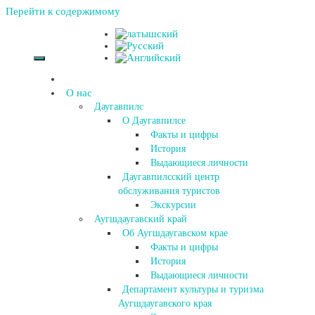
Перейти к содержимому
О нас
Даугавпилс
О Даугавпилсе
Факты и цифры
История
Выдающиеся личности
Даугавпилсский центр
обслуживания туристов
Экскурсии
Аугшдаугавский край
Об Аугшдаугавском крае
Факты и цифры
История
Выдающиеся личности
Департамент культуры и туризма
Аугшдаугавского края