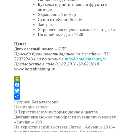
Бутылка игристого вина и фрукты в
номере
Украшенный номер
Суши от «Satori Sushi»
Завтрак
Утреннее посещение комплекса отдыха
Поздний выезд до 15:00
Цена:
Двухместный номер – € 55
Просьба бронировать заранее по телефону
+371
22332243
или по э-почте
info@hoteldinaburg.lv
Предложение в силе 01.02.2018-28.02.2018
www.hoteldinaburg.lv
PrintFriendly
Facebook
Twitter
Рубрики
Без категории
Отправить
Навигация записи
В Туристическом информационном центре
Даугавпилса можно приобрести сувенирную монету
«Latvijai – 100»
На туристической выставке Литвы «Adventur 2018»
был проявлен большой интерес к Даугавпилсу