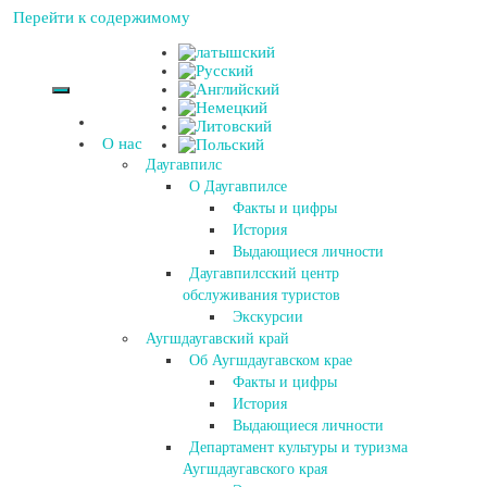
Перейти к содержимому
О нас
Даугавпилс
О Даугавпилсе
Факты и цифры
История
Выдающиеся личности
Даугавпилсский центр
обслуживания туристов
Экскурсии
Аугшдаугавский край
Об Аугшдаугавском крае
Факты и цифры
История
Выдающиеся личности
Департамент культуры и туризма
Аугшдаугавского края