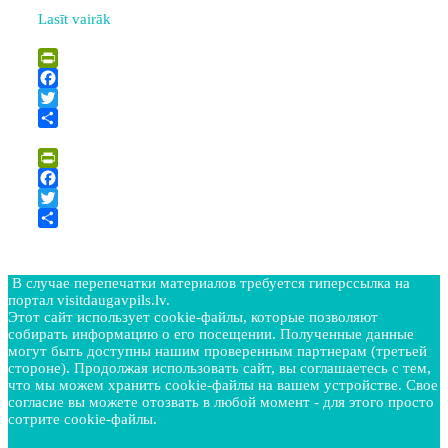
Lasīt vairāk
PrintFriendly
Facebook
Twitter
Отправить
PrintFriendly
Facebook
Twitter
Отправить
В случае перепечатки материалов требуется гиперссылка на
портал visitdaugavpils.lv.
Этот сайт использует cookie-файлы, которые позволяют
собирать информацию о его посещении. Полученные данные
могут быть доступны нашим проверенным партнерам (третьей
стороне). Продолжая использовать сайт, вы соглашаетесь с тем,
что мы можем хранить cookie-файлы на вашем устройстве. Свое
согласие вы можете отозвать в любой момент - для этого просто
сотрите cookie-файлы.