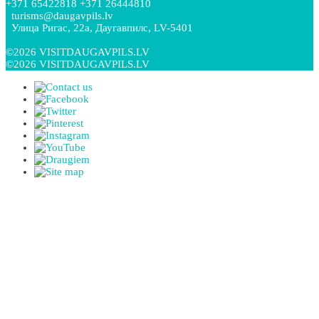
+371 65422818 +371 26444810
turisms@daugavpils.lv
Улица Ригас, 22a, Даугавпилс, LV-5401
©2026 VISITDAUGAVPILS.LV
©2026 VISITDAUGAVPILS.LV