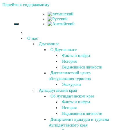
Перейти к содержимому
О нас
Даугавпилс
О Даугавпилсе
Факты и цифры
История
Выдающиеся личности
Даугавпилсский центр
обслуживания туристов
Экскурсии
Аугшдаугавский край
Об Аугшдаугавском крае
Факты и цифры
История
Выдающиеся личности
Департамент культуры и туризма
Аугшдаугавского края