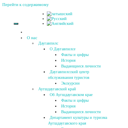
Перейти к содержимому
О нас
Даугавпилс
О Даугавпилсе
Факты и цифры
История
Выдающиеся личности
Даугавпилсский центр
обслуживания туристов
Экскурсии
Аугшдаугавский край
Об Аугшдаугавском крае
Факты и цифры
История
Выдающиеся личности
Департамент культуры и туризма
Аугшдаугавского края