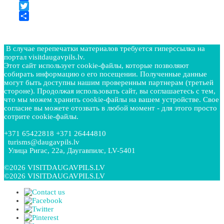
Facebook
Twitter
Отправить
В случае перепечатки материалов требуется гиперссылка на
портал visitdaugavpils.lv.
Этот сайт использует cookie-файлы, которые позволяют
собирать информацию о его посещении. Полученные данные
могут быть доступны нашим проверенным партнерам (третьей
стороне). Продолжая использовать сайт, вы соглашаетесь с тем,
что мы можем хранить cookie-файлы на вашем устройстве. Свое
согласие вы можете отозвать в любой момент - для этого просто
сотрите cookie-файлы.
+371 65422818 +371 26444810
turisms@daugavpils.lv
Улица Ригас, 22a, Даугавпилс, LV-5401
©2026 VISITDAUGAVPILS.LV
©2026 VISITDAUGAVPILS.LV