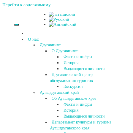
Перейти к содержимому
О нас
Даугавпилс
О Даугавпилсе
Факты и цифры
История
Выдающиеся личности
Даугавпилсский центр
обслуживания туристов
Экскурсии
Аугшдаугавский край
Об Аугшдаугавском крае
Факты и цифры
История
Выдающиеся личности
Департамент культуры и туризма
Аугшдаугавского края