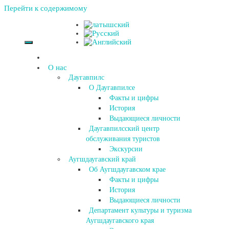
Перейти к содержимому
О нас
Даугавпилс
О Даугавпилсе
Факты и цифры
История
Выдающиеся личности
Даугавпилсский центр
обслуживания туристов
Экскурсии
Аугшдаугавский край
Об Аугшдаугавском крае
Факты и цифры
История
Выдающиеся личности
Департамент культуры и туризма
Аугшдаугавского края