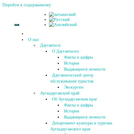
Перейти к содержимому
О нас
Даугавпилс
О Даугавпилсе
Факты и цифры
История
Выдающиеся личности
Даугавпилсский центр
обслуживания туристов
Экскурсии
Аугшдаугавский край
Об Аугшдаугавском крае
Факты и цифры
История
Выдающиеся личности
Департамент культуры и туризма
Аугшдаугавского края