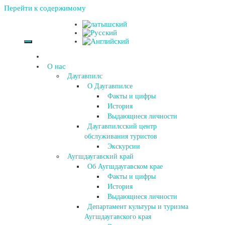
Перейти к содержимому
О нас
Даугавпилс
О Даугавпилсе
Факты и цифры
История
Выдающиеся личности
Даугавпилсский центр
обслуживания туристов
Экскурсии
Аугшдаугавский край
Об Аугшдаугавском крае
Факты и цифры
История
Выдающиеся личности
Департамент культуры и туризма
Аугшдаугавского края