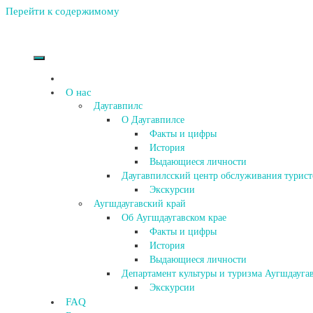
Перейти к содержимому
О нас
Даугавпилс
О Даугавпилсе
Факты и цифры
История
Выдающиеся личности
Даугавпилсский центр обслуживания турист
Экскурсии
Аугшдаугавский край
Об Аугшдаугавском крае
Факты и цифры
История
Выдающиеся личности
Департамент культуры и туризма Аугшдаугав
Экскурсии
FAQ