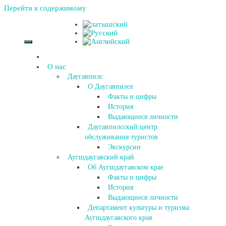
Перейти к содержимому
О нас
Даугавпилс
О Даугавпилсе
Факты и цифры
История
Выдающиеся личности
Даугавпилсский центр
обслуживания туристов
Экскурсии
Аугшдаугавский край
Об Аугшдаугавском крае
Факты и цифры
История
Выдающиеся личности
Департамент культуры и туризма
Аугшдаугавского края