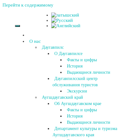
Перейти к содержимому
О нас
Даугавпилс
О Даугавпилсе
Факты и цифры
История
Выдающиеся личности
Даугавпилсский центр
обслуживания туристов
Экскурсии
Аугшдаугавский край
Об Аугшдаугавском крае
Факты и цифры
История
Выдающиеся личности
Департамент культуры и туризма
Аугшдаугавского края