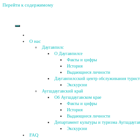
Перейти к содержимому
О нас
Даугавпилс
О Даугавпилсе
Факты и цифры
История
Выдающиеся личности
Даугавпилсский центр обслуживания турист
Экскурсии
Аугшдаугавский край
Об Аугшдаугавском крае
Факты и цифры
История
Выдающиеся личности
Департамент культуры и туризма Аугшдаугав
Экскурсии
FAQ