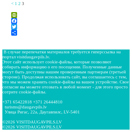
<
1
2
3
PrintFriendly
Facebook
Twitter
Отправить
В случае перепечатки материалов требуется гиперссылка на
портал visitdaugavpils.lv.
Этот сайт использует cookie-файлы, которые позволяют
собирать информацию о его посещении. Полученные данные
могут быть доступны нашим проверенным партнерам (третьей
стороне). Продолжая использовать сайт, вы соглашаетесь с тем,
что мы можем хранить cookie-файлы на вашем устройстве. Свое
согласие вы можете отозвать в любой момент - для этого просто
сотрите cookie-файлы.
+371 65422818 +371 26444810
turisms@daugavpils.lv
Улица Ригас, 22a, Даугавпилс, LV-5401
©2026 VISITDAUGAVPILS.LV
©2026 VISITDAUGAVPILS.LV