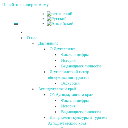
Перейти к содержимому
О нас
Даугавпилс
О Даугавпилсе
Факты и цифры
История
Выдающиеся личности
Даугавпилсский центр
обслуживания туристов
Экскурсии
Аугшдаугавский край
Об Аугшдаугавском крае
Факты и цифры
История
Выдающиеся личности
Департамент культуры и туризма
Аугшдаугавского края