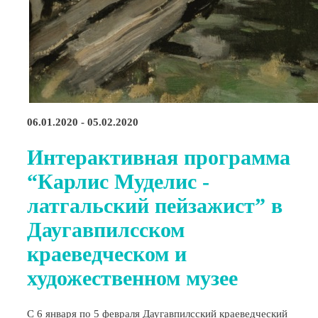
06.01.2020 - 05.02.2020
Интерактивная программа
“Карлис Муделис -
латгальский пейзажист” в
Даугавпилсском
краеведческом и
художественном музее
С 6 января по 5 февраля Даугавпилсский краеведческий