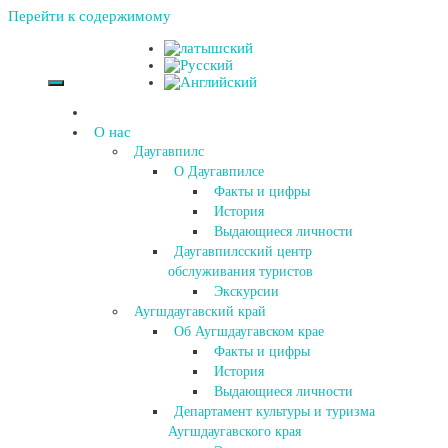
Перейти к содержимому
О нас
Даугавпилс
О Даугавпилсе
Факты и цифры
История
Выдающиеся личности
Даугавпилсский центр
обслуживания туристов
Экскурсии
Аугшдаугавский край
Об Аугшдаугавском крае
Факты и цифры
История
Выдающиеся личности
Департамент культуры и туризма
Аугшдаугавского края