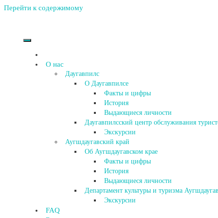
Перейти к содержимому
О нас
Даугавпилс
О Даугавпилсе
Факты и цифры
История
Выдающиеся личности
Даугавпилсский центр обслуживания турист
Экскурсии
Аугшдаугавский край
Об Аугшдаугавском крае
Факты и цифры
История
Выдающиеся личности
Департамент культуры и туризма Аугшдаугав
Экскурсии
FAQ