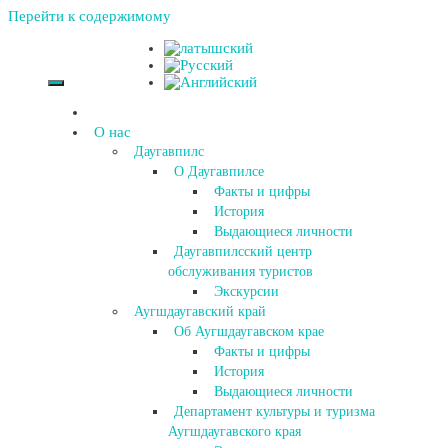
Перейти к содержимому
О нас
Даугавпилс
О Даугавпилсе
Факты и цифры
История
Выдающиеся личности
Даугавпилсский центр
обслуживания туристов
Экскурсии
Аугшдаугавский край
Об Аугшдаугавском крае
Факты и цифры
История
Выдающиеся личности
Департамент культуры и туризма
Аугшдаугавского края