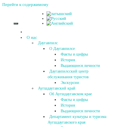
Перейти к содержимому
О нас
Даугавпилс
О Даугавпилсе
Факты и цифры
История
Выдающиеся личности
Даугавпилсский центр
обслуживания туристов
Экскурсии
Аугшдаугавский край
Об Аугшдаугавском крае
Факты и цифры
История
Выдающиеся личности
Департамент культуры и туризма
Аугшдаугавского края