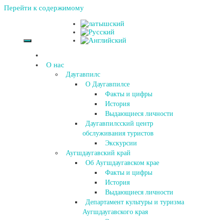
Перейти к содержимому
О нас
Даугавпилс
О Даугавпилсе
Факты и цифры
История
Выдающиеся личности
Даугавпилсский центр
обслуживания туристов
Экскурсии
Аугшдаугавский край
Об Аугшдаугавском крае
Факты и цифры
История
Выдающиеся личности
Департамент культуры и туризма
Аугшдаугавского края