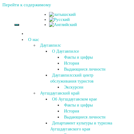
Перейти к содержимому
О нас
Даугавпилс
О Даугавпилсе
Факты и цифры
История
Выдающиеся личности
Даугавпилсский центр
обслуживания туристов
Экскурсии
Аугшдаугавский край
Об Аугшдаугавском крае
Факты и цифры
История
Выдающиеся личности
Департамент культуры и туризма
Аугшдаугавского края