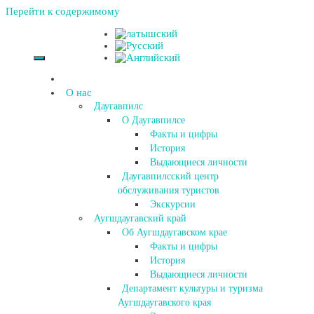
Перейти к содержимому
О нас
Даугавпилс
О Даугавпилсе
Факты и цифры
История
Выдающиеся личности
Даугавпилсский центр
обслуживания туристов
Экскурсии
Аугшдаугавский край
Об Аугшдаугавском крае
Факты и цифры
История
Выдающиеся личности
Департамент культуры и туризма
Аугшдаугавского края