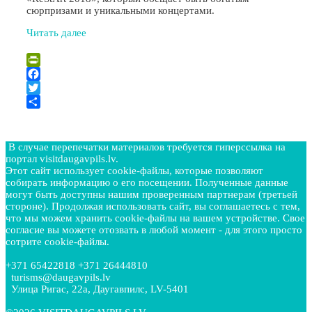
сюрпризами и уникальными концертами.
Читать далее
PrintFriendly
Facebook
Twitter
Отправить
В случае перепечатки материалов требуется гиперссылка на
портал visitdaugavpils.lv.
Этот сайт использует cookie-файлы, которые позволяют
собирать информацию о его посещении. Полученные данные
могут быть доступны нашим проверенным партнерам (третьей
стороне). Продолжая использовать сайт, вы соглашаетесь с тем,
что мы можем хранить cookie-файлы на вашем устройстве. Свое
согласие вы можете отозвать в любой момент - для этого просто
сотрите cookie-файлы.
+371 65422818 +371 26444810
turisms@daugavpils.lv
Улица Ригас, 22a, Даугавпилс, LV-5401