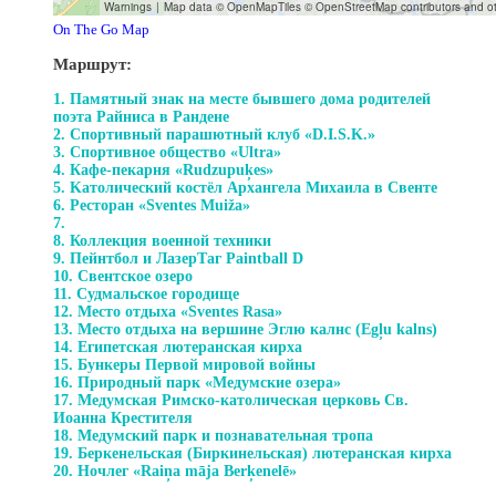
On The Go Map
Маршрут:
1. Памятный знак на месте бывшего дома родителей
поэта Райниса в Рандене
2. Спортивный парашютный клуб «D.I.S.K.»
3. Спортивное общество «Ultra»
4. Кафе-пекарня «Rudzupuķes»
5. Kатолический костёл Архангела Михаила в Свенте
6. Ресторан «Sventes Muiža»
7.
8. Коллекция военной техники
9. Пейнтбол и ЛазерТаг Paintball D
10. Свентское озеро
11. Судмальское городище
12. Место отдыха «Sventes Rasa»
13. Место отдыха на вершине Эглю калнс (Egļu kalns)
14. Египетская лютеранская кирха
15. Бункеры Первой мировой войны
16. Природный парк «Медумские озера»
17. Медумская Римско-католическая церковь Св.
Иоанна Крестителя
18. Медумский парк и познавательная тропа
19. Беркенельская (Биркинельская) лютеранская кирха
20. Ночлег «Raiņa māja Berķenelē»