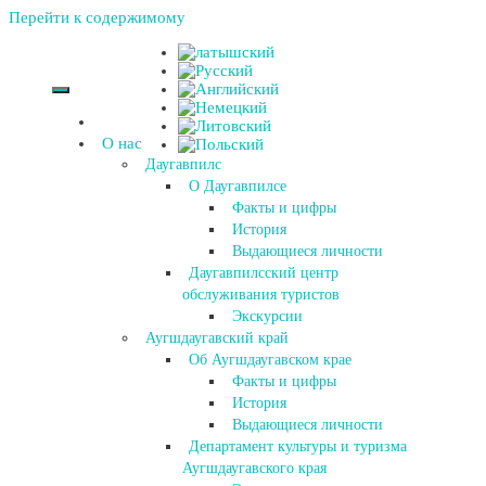
Перейти к содержимому
О нас
Даугавпилс
О Даугавпилсе
Факты и цифры
История
Выдающиеся личности
Даугавпилсский центр
обслуживания туристов
Экскурсии
Аугшдаугавский край
Об Аугшдаугавском крае
Факты и цифры
История
Выдающиеся личности
Департамент культуры и туризма
Аугшдаугавского края