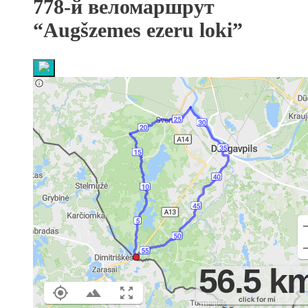
778-й веломаршрут
“Augšzemes ezeru loki”