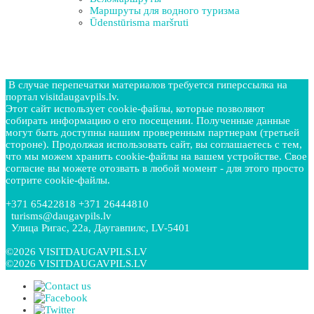
Маршруты для водного туризма
Ūdenstūrisma maršruti
В случае перепечатки материалов требуется гиперссылка на
портал visitdaugavpils.lv.
Этот сайт использует cookie-файлы, которые позволяют
собирать информацию о его посещении. Полученные данные
могут быть доступны нашим проверенным партнерам (третьей
стороне). Продолжая использовать сайт, вы соглашаетесь с тем,
что мы можем хранить cookie-файлы на вашем устройстве. Свое
согласие вы можете отозвать в любой момент - для этого просто
сотрите cookie-файлы.
+371 65422818 +371 26444810
turisms@daugavpils.lv
Улица Ригас, 22a, Даугавпилс, LV-5401
©2026 VISITDAUGAVPILS.LV
©2026 VISITDAUGAVPILS.LV