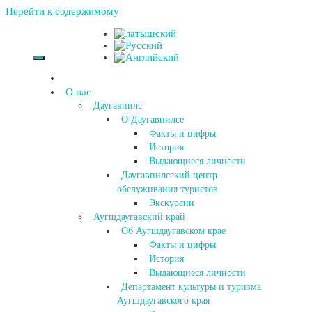
Перейти к содержимому
О нас
Даугавпилс
О Даугавпилсе
Факты и цифры
История
Выдающиеся личности
Даугавпилсский центр
обслуживания туристов
Экскурсии
Аугшдаугавский край
Об Аугшдаугавском крае
Факты и цифры
История
Выдающиеся личности
Департамент культуры и туризма
Аугшдаугавского края