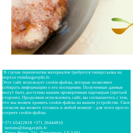
В случае перепечатки материалов требуется гиперссылка на
портал visitdaugavpils.lv.
Этот сайт использует cookie-файлы, которые позволяют
собирать информацию о его посещении. Полученные данные
могут быть доступны нашим проверенным партнерам (третьей
стороне). Продолжая использовать сайт, вы соглашаетесь с тем,
что мы можем хранить cookie-файлы на вашем устройстве. Свое
согласие вы можете отозвать в любой момент - для этого просто
сотрите cookie-файлы.
+371 65422818 +371 26444810
turisms@daugavpils.lv
Улица Ригас, 22a, Даугавпилс, LV-5401